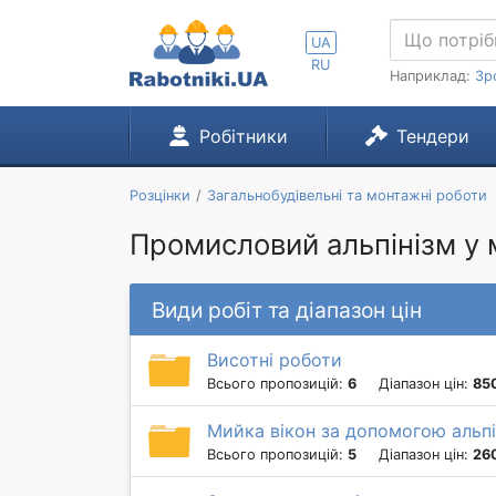
UA
RU
Наприклад:
Зр
Робітники
Тендери
Розцінки
Загальнобудівельні та монтажні роботи
Промисловий альпінізм у 
Види робіт та діапазон цін
Висотні роботи
Всього пропозицій:
6
Діапазон цін:
850
Мийка вікон за допомогою альпі
Всього пропозицій:
5
Діапазон цін:
260