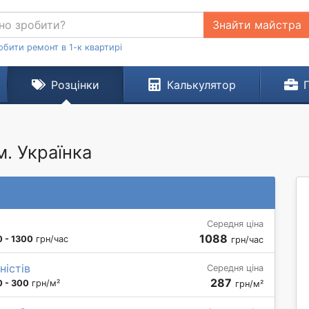
Знайти майстра
обити ремонт в 1-к квартирі
Розцінки
Калькулятор
м. Українка
Середня ціна
1088
 - 1300
грн/час
грн/час
ністів
Середня ціна
287
 - 300
грн/м²
грн/м²