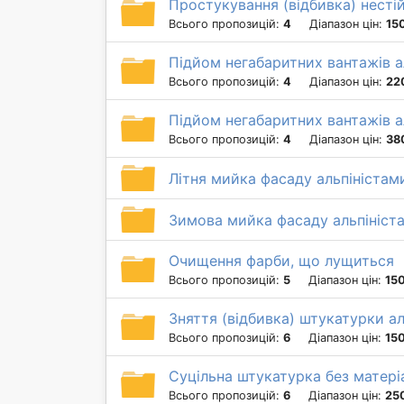
Простукування (відбивка) нестій
Всього пропозицій:
4
Діапазон цін:
150
Підйом негабаритних вантажів ал
Всього пропозицій:
4
Діапазон цін:
22
Підйом негабаритних вантажів ал
Всього пропозицій:
4
Діапазон цін:
38
Літня мийка фасаду альпіністам
Зимова мийка фасаду альпініст
Очищення фарби, що лущиться
Всього пропозицій:
5
Діапазон цін:
150
Зняття (відбивка) штукатурки а
Всього пропозицій:
6
Діапазон цін:
150
Суцільна штукатурка без матері
Всього пропозицій:
6
Діапазон цін:
250