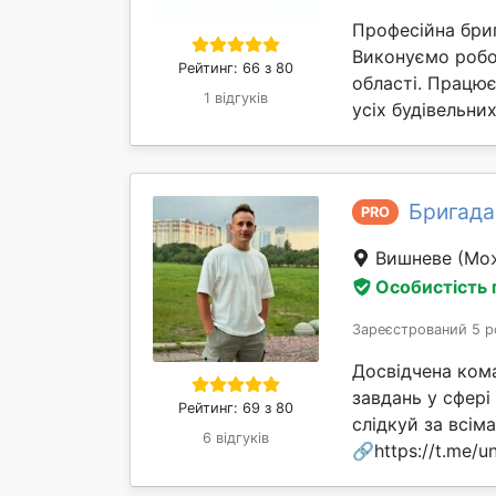
Професійна бриг
Виконуємо робот
Рейтинг: 66 з 80
області. Працю
1 відгуків
усіх будівельни
Бригада
PRO
Вишневе
(Мож
Особистість
Зареєстрований 5 р
Досвідчена ком
завдань у сфері
Рейтинг: 69 з 80
слідкуй за всі
6 відгуків
🔗https://t.me/un