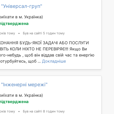
 "Універсал-груп"
иїхати в м. Українка)
 підтверджена
оків тому
•
Був на сайті 5 годин тому
ИКОНАННЯ БУДЬ-ЯКОЇ ЗАДАЧІ АБО ПОСЛУГИ
ІТЬ КОЛИ НІХТО НЕ ПЕРЕВІРЯЄ!!! Якщо Ви
го-небудь , щоб він віддав свій час та енергію
потурбуйтесь, щоб ...
Докладніше
 "Інженерні мережі"
иїхати в м. Українка)
 підтверджена
оків тому
•
Був на сайті 8 годин тому