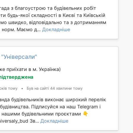
ада з благоустрою та будівельних робіт
и будь-якої складності в Києві та Київській
ємо швидко, відповідально та з дотриманням
х норм. Маємо д...
Докладніше
 "Універсали"
е приїхати в м. Українка)
 підтверджена
оків тому
•
Був на сайті 44 хвилини тому
анда будівельників виконає широкий перелік
 будівництва. Підписуйся на наш Telegram і
ма нашими будівельними проєктами 👇
iversaly_bud Зв...
Докладніше