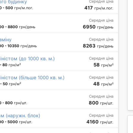
ого будинку
Середня ціна
417
0 - 500
грн/м.пог.
грн/м.пог.
Середня ціна
6950
00 - 8800
грн/день
грн/день
зміну
Середня ціна
8263
00 - 10350
грн/день
грн/день
іністом (до 1000 кв. м.)
Середня ціна
58
- 80
грн/м²
грн/м²
іністом (більше 1000 кв. м.)
Середня ціна
48
- 50
грн/м²
грн/м²
Середня ціна
800
0 - 800
грн/шт.
грн/шт.
м (наружн. блок)
Середня ціна
4160
00 - 5000
грн/шт.
грн/шт.