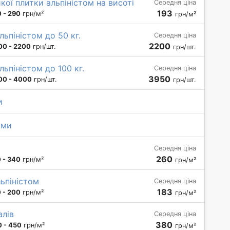
кої плитки альпіністом на висоті
Середня ціна
193
 - 290
грн/м²
грн/м²
ьпіністом до 50 кг.
Середня ціна
2200
00 - 2200
грн/шт.
грн/шт.
ьпіністом до 100 кг.
Середня ціна
3950
00 - 4000
грн/шт.
грн/шт.
и
ами
Середня ціна
260
 - 340
грн/м²
грн/м²
льпіністом
Середня ціна
183
 - 200
грн/м²
грн/м²
алів
Середня ціна
380
 - 450
грн/м²
грн/м²