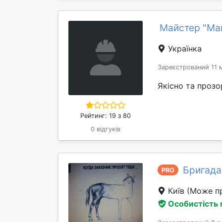
Майстер "Ма
Українка
Зареєстрований 11 м
Якісно та прозо
Рейтинг: 19 з 80
0 відгуків
Бригада
PRO
Київ
(Може пр
Особистість