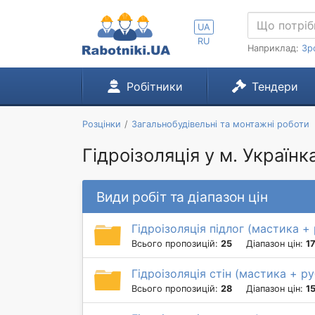
UA
RU
Наприклад:
Зр
Робітники
Тендери
Розцінки
Загальнобудівельні та монтажні роботи
Гідроізоляція у м. Українк
Види робіт та діапазон цін
Гідроізоляція підлог (мастика +
Всього пропозицій:
25
Діапазон цін:
1
Гідроізоляція стін (мастика + р
Всього пропозицій:
28
Діапазон цін:
1