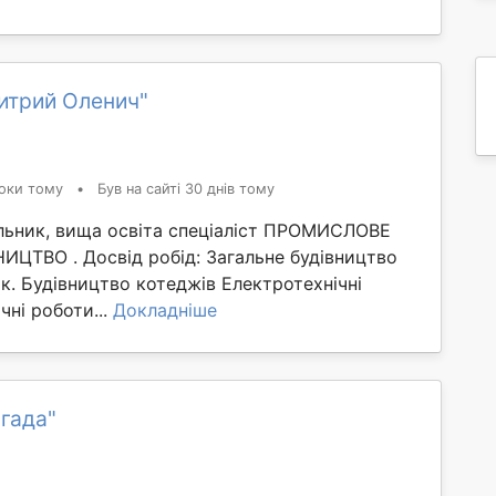
итрий Оленич"
оки тому
•
Був на сайті 30 днів тому
льник, вища освіта спеціаліст ПРОМИСЛОВЕ
ИЦТВО . Досвід робід: Загальне будівництво
к. Будівництво котеджів Електротехнічні
чні роботи...
Докладніше
гада"