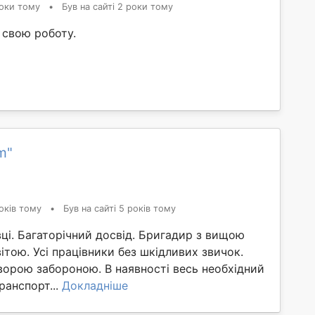
оки тому
•
Був на сайті 2 роки тому
а свою роботу.
m"
оків тому
•
Був на сайті 5 років тому
вці. Багаторічний досвід. Бригадир з вищою
ітою. Усі працівники без шкідливих звичок.
ворою забороною. В наявності весь необхідний
ранспорт...
Докладніше