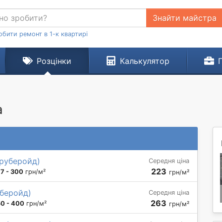
Знайти майстра
обити ремонт в 1-к квартирі
Розцінки
Калькулятор
а
 руберойд)
Середня ціна
223
77 - 300
грн/м²
грн/м²
уберойд)
Середня ціна
263
50 - 400
грн/м²
грн/м²