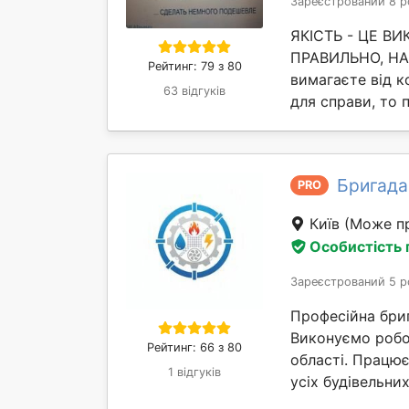
Зареєстрований 8 р
ЯКІСТЬ - ЦЕ В
ПРАВИЛЬНО, НАВ
Рейтинг: 79 з 80
вимагаєте від ко
63 відгуків
для справи, то 
Бригада
PRO
Київ
(Може пр
Особистість
Зареєстрований 5 р
Професійна бриг
Виконуємо робот
Рейтинг: 66 з 80
області. Працю
1 відгуків
усіх будівельни