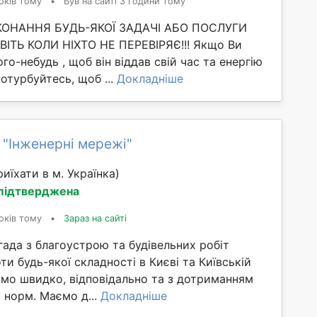
оків тому
•
Був на сайті 3 години тому
ИКОНАННЯ БУДЬ-ЯКОЇ ЗАДАЧІ АБО ПОСЛУГИ
ІТЬ КОЛИ НІХТО НЕ ПЕРЕВІРЯЄ!!! Якщо Ви
го-небудь , щоб він віддав свій час та енергію
потурбуйтесь, щоб ...
Докладніше
 "Інженерні мережі"
иїхати в м. Українка)
 підтверджена
оків тому
•
Зараз на сайті
ада з благоустрою та будівельних робіт
и будь-якої складності в Києві та Київській
ємо швидко, відповідально та з дотриманням
х норм. Маємо д...
Докладніше