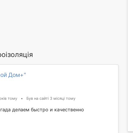
роізоляція
рой Дом+"
оків тому
•
Був на сайті 3 місяці тому
гада делаем быстро и качественно