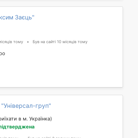
ксим Заєць"
ісяців тому
•
Був на сайті 10 місяців тому
ро
 "Універсал-груп"
иїхати в м. Українка)
 підтверджена