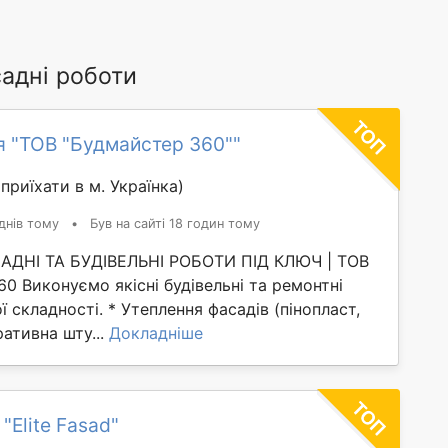
адні роботи
я "ТОВ "Будмайстер 360""
приїхати в м. Українка)
днів тому
•
Був на сайті 18 годин тому
АДНІ ТА БУДІВЕЛЬНІ РОБОТИ ПІД КЛЮЧ | ТОВ
 Виконуємо якісні будівельні та ремонтні
ї складності. * Утеплення фасадів (пінопласт,
ративна шту...
Докладніше
"Elite Fasad"