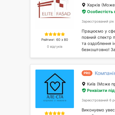
Харків
(Може 
Особистість
Зареєстрований рік
Працюємо у сфер
повний спектр п
Рейтинг: 60 з 80
та оздоблення і
0 відгуків
безкоштовно! За
Компані
PRO
Київ
(Може пр
Реквізити пі
Зареєстрований 6 р
Виконуемо увес