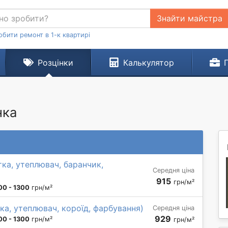
Знайти майстра
обити ремонт в 1-к квартирі
Розцінки
Калькулятор
нка
тка, утеплювач, баранчик,
Середня ціна
915
грн/м²
00 - 1300
грн/м²
ка, утеплювач, короїд, фарбування)
Середня ціна
929
00 - 1300
грн/м²
грн/м²