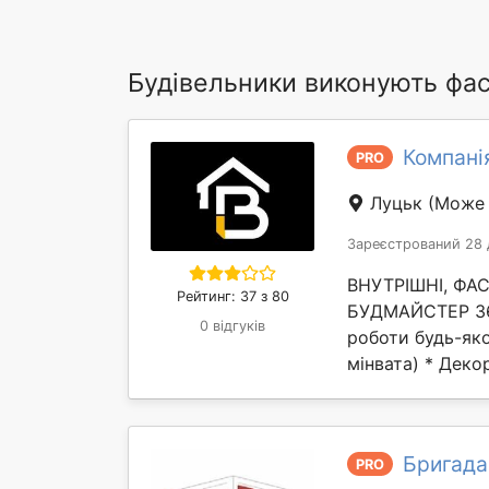
Будівельники виконують фас
Компані
PRO
Луцьк
(Може 
Зареєстрований 28 
ВНУТРІШНІ, ФАС
Рейтинг: 37 з 80
БУДМАЙСТЕР 360
0 відгуків
роботи будь-яко
мінвата) * Деко
Бригада 
PRO