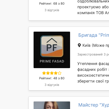
оздоблювальних,
Рейтинг: 68 з 80
проектуємо або
3 відгуків
компанія ТОВ Ал
Бригада "Pri
Київ
(Може пр
Зареєстрований 3 р
Утеплення фасаді
фасадних робіт 
високоестетичне
Рейтинг: 48 з 80
зберегти свої гр
3 відгуків
Майстер "Худ