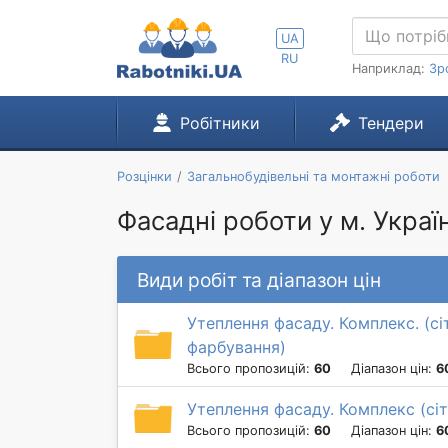
UA
RU
Наприклад:
Зр
Робітники
Тендери
Розцінки
Загальнобудівельні та монтажні роботи
Фасадні роботи у м. Украї
Види робіт та діапазон цін
Утеплення фасаду. Комплекс. (сі
фарбування)
Всього пропозицій:
60
Діапазон цін:
6
Утеплення фасаду. Комплекс (сіт
Всього пропозицій:
60
Діапазон цін:
6