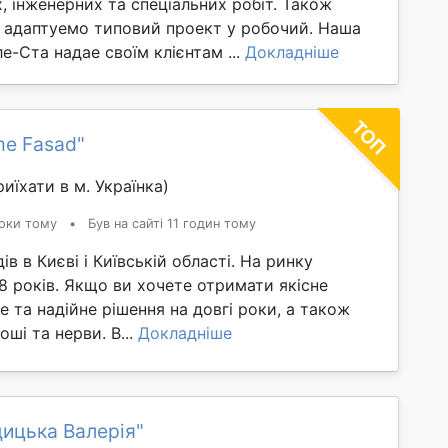
 інженерних та спеціальних робіт. Також
 адаптуемо типовий проект у робочий. Наша
е-Ста надае своїм клієнтам ...
Докладніше
me Fasad"
иїхати в м. Українка)
оки тому
•
Був на сайті 11 годин тому
в в Києві і Київській області. На ринку
8 років. Якщо ви хочете отримати якісне
 та надійне рішення на довгі роки, а також
оші та нерви. В...
Докладніше
ицька Валерія"