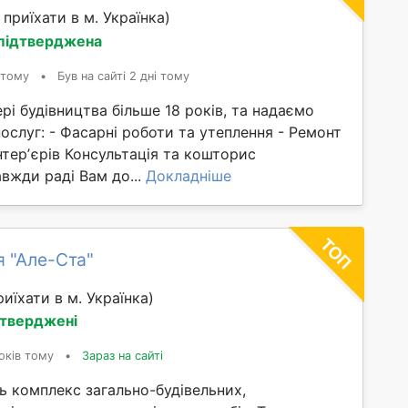
приїхати в м. Українка)
 підтверджена
 тому
•
Був на сайті 2 дні тому
і будівництва більше 18 років, та надаємо
ослуг: - Фасарні роботи та утеплення - Ремонт
нтерʼєрів Консультація та кошторис
вжди раді Вам до...
Докладніше
я "Але-Ста"
иїхати в м. Українка)
дтверджені
оків тому
•
Зараз на сайті
ь комплекс загально-будівельних,