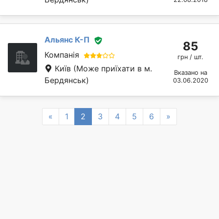
Альянс К-П
85
Компанія
грн / шт.
Київ
(Може приїхати в м.
Вказано на
Бердянськ)
03.06.2020
Previous
Next
«
1
2
3
4
5
6
»