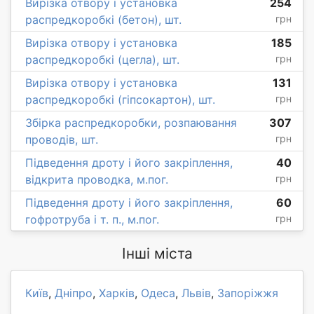
Вирізка отвору і установка
254
распредкоробкі (бетон), шт.
грн
Вирізка отвору і установка
185
распредкоробкі (цегла), шт.
грн
Вирізка отвору і установка
131
распредкоробкі (гіпсокартон), шт.
грн
Збірка распредкоробки, розпаювання
307
проводів, шт.
грн
Підведення дроту і його закріплення,
40
відкрита проводка, м.пог.
грн
Підведення дроту і його закріплення,
60
гофротруба і т. п., м.пог.
грн
Інші міста
Київ
,
Дніпро
,
Харків
,
Одеса
,
Львів
,
Запоріжжя