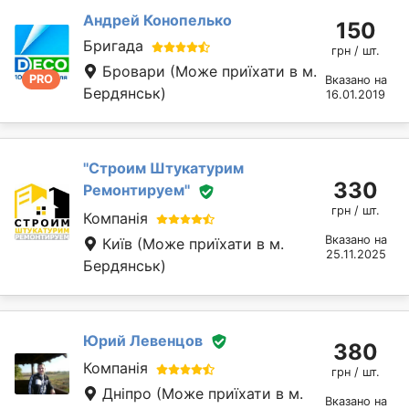
Андрей Конопелько
150
Бригада
грн / шт.
Бровари
(Може приїхати в м.
PRO
Вказано на
Бердянськ)
16.01.2019
''Строим Штукатурим
330
Ремонтируем''
грн / шт.
Компанія
Вказано на
Київ
(Може приїхати в м.
25.11.2025
Бердянськ)
Юрий Левенцов
380
Компанія
грн / шт.
Дніпро
(Може приїхати в м.
Вказано на