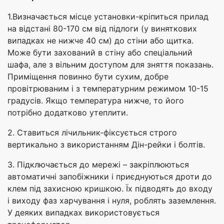
1.Визначається місце установки-кріпиться прилад
на відстані 80-170 см від підлоги (у виняткових
випадках не нижче 40 см) до стіни або щитка.
Може бути захований в стіну або спеціальний
шафа, але з вільним доступом для зняття показань.
Приміщення повинно бути сухим, добре
провітрюваним і з температурним режимом 10-15
градусів. Якщо температура нижче, то його
потрібно додатково утеплити.
2. Ставиться лічильник-фіксується строго
вертикально з використанням Дін-рейки і болтів.
3. Підключається до мережі – закріплюються
автоматичні запобіжники і приєднуються дроти до
клем під захисною кришкою. Їх підводять до входу
і виходу фаз харчування і нуля, роблять заземлення.
У деяких випадках використовується