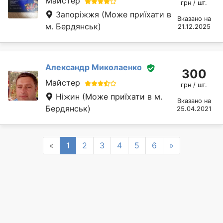
Майстер
грн / шт.
Запоріжжя
(Може приїхати в
Вказано на
м. Бердянськ)
21.12.2025
Александр Миколаенко
300
Майстер
грн / шт.
Ніжин
(Може приїхати в м.
Вказано на
Бердянськ)
25.04.2021
Previous
Next
«
1
2
3
4
5
6
»