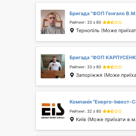
Бригада "
ФОП Генгало В.М
Рейтинг: 33 з 80
Тернопіль
(Може приїхат
Бригада "
ФОП КАРПУСЕН
Рейтинг: 33 з 80
Запоріжжя
(Може приїха
Компанія "
Енерго-Інвест-С
Рейтинг: 32 з 80
Київ
(Може приїхати в м