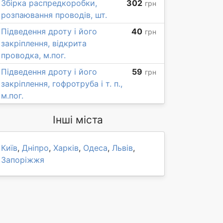
Збірка распредкоробки,
302
грн
розпаювання проводів, шт.
Підведення дроту і його
40
грн
закріплення, відкрита
проводка, м.пог.
Підведення дроту і його
59
грн
закріплення, гофротруба і т. п.,
м.пог.
Інші міста
Київ
,
Дніпро
,
Харків
,
Одеса
,
Львів
,
Запоріжжя