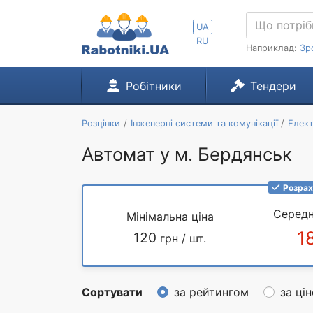
UA
RU
Наприклад:
Зр
Робітники
Тендери
Розцінки
Інженерні системи та комунікації
Елек
Автомат у м. Бердянськ
Розрах
Середн
Мінімальна ціна
1
120
грн / шт.
Сортувати
за рейтингом
за ці