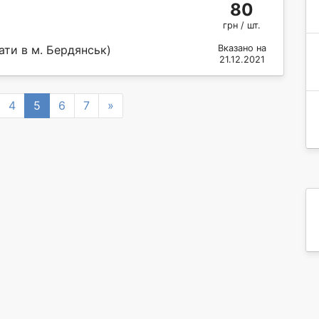
80
грн / шт.
ати в м. Бердянськ)
Вказано на
21.12.2021
Next
4
5
6
7
»