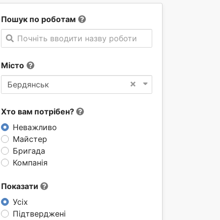
Пошук по роботам
Почніть вводити назву роботи
Місто
×
Бердянськ
Хто вам потрібен?
Неважливо
Майстер
Бригада
Компанія
Показати
Усіх
Підтверджені