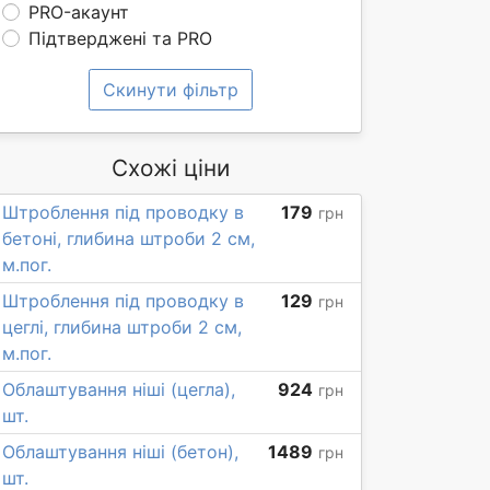
PRO-акаунт
Підтверджені та PRO
Скинути фільтр
Схожі ціни
Штроблення під проводку в
179
грн
бетоні, глибина штроби 2 см,
м.пог.
Штроблення під проводку в
129
грн
цеглі, глибина штроби 2 см,
м.пог.
Облаштування ніші (цегла),
924
грн
шт.
Облаштування ніші (бетон),
1489
грн
шт.