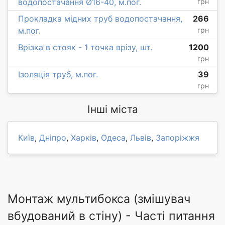
водопостачання Ø16-40, м.пог.
грн
Прокладка мідних труб водопостачання,
266
м.пог.
грн
Врізка в стояк - 1 точка врізу, шт.
1200
грн
Ізоляція труб, м.пог.
39
грн
Інші міста
Київ
,
Дніпро
,
Харків
,
Одеса
,
Львів
,
Запоріжжя
Монтаж мультибокса (змішувач
вбудований в стіну) - Часті питання