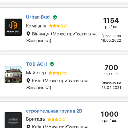
Urban Bud
1154
Компанія
грн / шт.
Вінниця
(Може приїхати в м.
Вказано на
Жмеринка)
16.05.2022
ТОВ АСН
700
Майстер
грн / шт.
Київ
(Може приїхати в м.
Вказано на
Жмеринка)
13.04.2021
строительная группа 2В
1000
Бригада
грн / шт.
Київ
(Може приїхати в м.