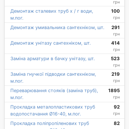
грн
Демонтаж сталевих труб х / г води,
100
м.пог.
грн
Демонтаж умивальника сантехніком, шт.
291
грн
Демонтаж унітазу сантехніком, шт.
414
грн
Заміна арматури в бачку унітазу, шт.
523
грн
Заміна гнучкої підводки сантехніком,
219
м.пог.
грн
Переварювання стояків (заміна труб),
1895
м.пог.
грн
Прокладка металопластикових труб
92
водопостачання Ø16-40, м.пог.
грн
Прокладка поліпропіленових труб
82