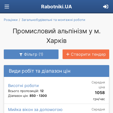
Rabotniki.UA
Розцінки
Загальнобудівельні та монтажні роботи
Промисловий альпінізм у м.
Харків
Фільтр (1)
Створити тендер
Види робіт та діапазон цін
Середня
Висотні роботи
ціна
Всього пропозицій:
12
1058
Діапазон цін:
850 - 1300
грн/час
Мийка вікон за допомогою
Середня