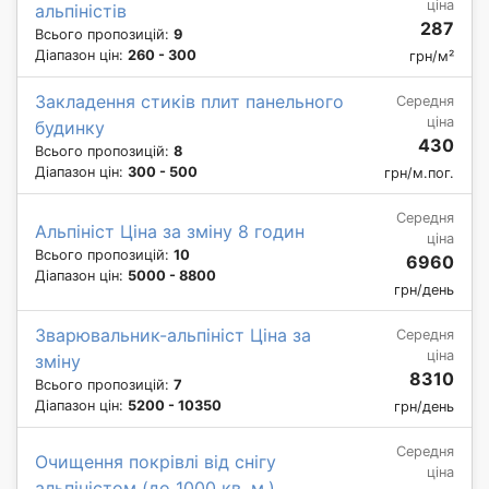
ціна
альпіністів
287
Всього пропозицій:
9
Діапазон цін:
260 - 300
грн/м²
Закладення стиків плит панельного
Середня
ціна
будинку
430
Всього пропозицій:
8
Діапазон цін:
300 - 500
грн/м.пог.
Середня
Альпініст Ціна за зміну 8 годин
ціна
Всього пропозицій:
10
6960
Діапазон цін:
5000 - 8800
грн/день
Зварювальник-альпініст Ціна за
Середня
ціна
зміну
8310
Всього пропозицій:
7
Діапазон цін:
5200 - 10350
грн/день
Середня
Очищення покрівлі від снігу
ціна
альпіністом (до 1000 кв. м.)