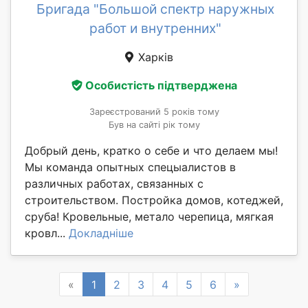
Бригада "Большой спектр наружных
работ и внутренних"
Харків
Особистість підтверджена
Зареєстрований 5 років тому
Був на сайті рік тому
Добрый день, кратко о себе и что делаем мы!
Мы команда опытных спецыалистов в
различных работах, связанных с
строительством. Постройка домов, котеджей,
сруба! Кровельные, метало черепица, мягкая
кровл...
Докладніше
Previous
Next
«
1
2
3
4
5
6
»