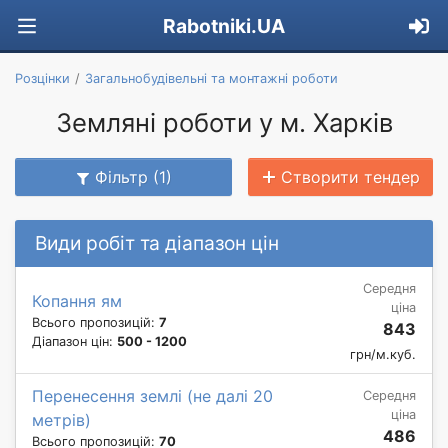
Rabotniki.UA
Розцінки
Загальнобудівельні та монтажні роботи
Земляні роботи у м. Харків
Фільтр (1)
Створити тендер
Види робіт та діапазон цін
Середня
Копання ям
ціна
Всього пропозицій:
7
843
Діапазон цін:
500 - 1200
грн/м.куб.
Перенесення землі (не далі 20
Середня
ціна
метрів)
486
Всього пропозицій:
70