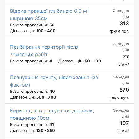
Відрив траншеї глибиною 0,5 м і
Середня
ціна
шириною 35см
313
Всього пропозицій:
56
Діапазон цін:
190 - 400
грн/м.пог.
Середня
Прибирання території після
ціна
земляних робіт
77
Всього пропозицій:
4
Діапазон цін:
50 - 100
грн/м²
Планування грунту, нівелювання (за
Середня
ціна
фактом)
570
Всього пропозицій:
40
Діапазон цін:
500 - 700
грн/м.куб.
Корита для влаштування доріжок,
Середня
ціна
товщиною 10см.
197
Всього пропозицій:
41
Діапазон цін:
120 - 250
грн/м²