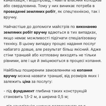
каналізація, і водопровід, і навіть власний колодязь
або свердловина. Тому у них виникає потреба в
проведенні земляних робіт
, як спецтехнікою, так і
вручну.
Найчастіше до допомоги майстрів по
виконанню
земляних робіт вручну
вдаються в тих випадках,
якщо немає можливості підігнати спеціалізовану
техніку. В цьому випадку процес надання послуг
набагато довше, але результат більш якісний. Адже
стіни траншей або котловану виходять не тільки
рівними, але і ще й зміцнюються в процесі копання.
Найбільш поширеним замовленням на
копання
вручну
можна назвати траншеї, від розмірів яких і
залежить
ціна
за послугу:
- під
фундамент
глибина таких конструкцій
становить 1,5-2 м, а ширина 0,5 м;