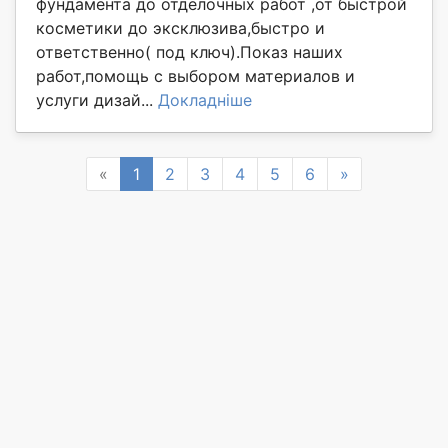
фундамента до отделочных работ ,от быстрой
косметики до эксклюзива,быстро и
ответственно( под ключ).Показ наших
работ,помощь с выбором материалов и
услуги дизай...
Докладніше
Previous
Next
«
1
2
3
4
5
6
»