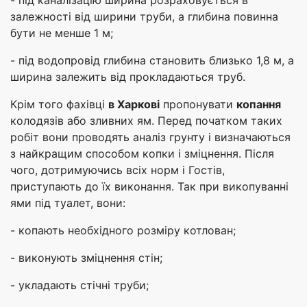
- під каналізацію ширина розраховується в
залежності від ширини труби, а глибина повинна
бути не менше 1 м;
- під водопровід глибина становить близько 1,8 м, а
ширина залежить від прокладаються труб.
Крім того фахівці
в Харкові
пропонувати
копання
колодязів або зливних ям. Перед початком таких
робіт вони проводять аналіз грунту і визначаються
з найкращим способом копки і зміцнення. Після
чого, дотримуючись всіх норм і Гостів,
приступають до їх виконання. Так при викопуванні
ями під туалет, вони:
- копають необхідного розміру котлован;
- виконують зміцнення стін;
- укладають стічні труби;