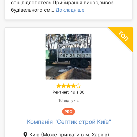
стін,підлог,стель.Прибирання винос,вивоз
будівельного см...
Докладніше
Рейтинг: 49 з 80
16 відгуків
PRO
Компанія "Септик строй Київ"
Київ
(Може приїхати в м. Харків)