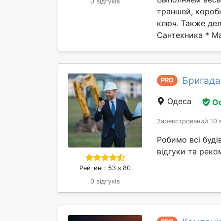
0 відгуків
траншей, коробк
ключ. Также де
Сантехника * Ма
Бригада
PRO
Одеса
О
Зареєстрований 10 
Робимо всі буді
відгуки та реком
Рейтинг: 53 з 80
0 відгуків