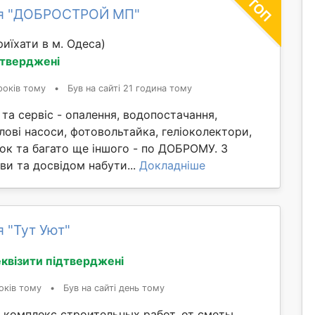
ія "ДОБРОСТРОЙ МП"
иїхати в м. Одеса)
дтверджені
років тому
•
Був на сайті 21 година тому
та сервіс - опалення, водопостачання,
лові насоси, фотовольтайка, геліоколектори,
ок та багато ще іншого - по ДОБРОМУ. З
и та досвідом набути...
Докладніше
я "Тут Уют"
квізити підтверджені
оків тому
•
Був на сайті день тому
 комплекс строительных работ. от сметы,