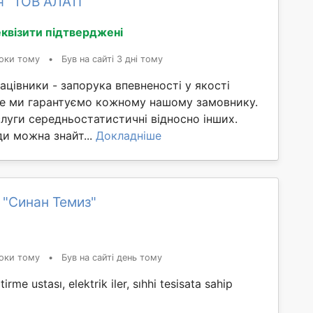
я "ТОВ АЛАТІ"
квізити підтверджені
оки тому
•
Був на сайті 3 дні тому
рацівники - запорука впевненості у якості
 це ми гарантуємо кожному нашому замовнику.
слуги середньостатистичні відносно інших.
и можна знайт...
Докладніше
 "Синан Темиз"
оки тому
•
Був на сайті день тому
rme ustası, elektrik iler, sıhhi tesisata sahip