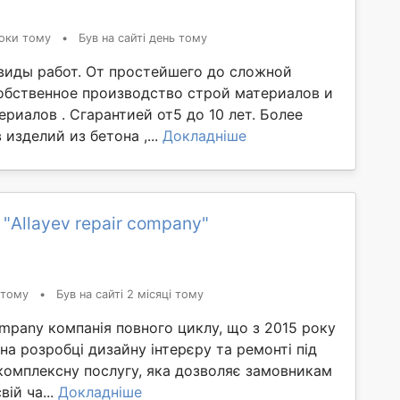
оки тому
•
Був на сайті день тому
виды работ. От простейшего до сложной
обственное производство строй материалов и
риалов . Сгарантией от5 до 10 лет. Более
 изделий из бетона ,...
Докладніше
"Allayev repair company"
 тому
•
Був на сайті 2 місяці тому
company компанія повного циклу, що з 2015 року
 на розробці дизайну інтерєру та ремонті під
комплексну послугу, яка дозволяє замовникам
ій ча...
Докладніше