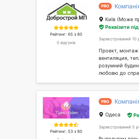
Компан
PRO
Київ
(Може пр
Реквізити пі
Рейтинг: 65 з 80
Зареєстрований 10 
0 відгуків
Проект, монтаж 
вентиляция, теп
розумний будин
любовю до справ
Компані
PRO
Одеса
Ре
Зареєстрований 5 р
Рейтинг: 53 з 80
Выполняем весь