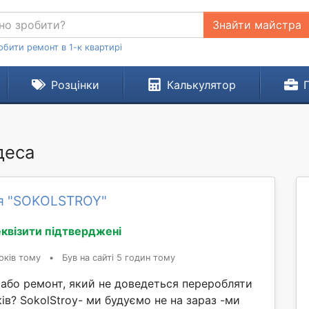
Знайти майстра
обити ремонт в 1-к квартирі
Розцінки
Калькулятор
деса
я "SOKOLSTROY"
квізити підтверджені
оків тому
•
Був на сайті 5 годин тому
 або ремонт, який не доведеться переробляти
ків? SokolStroy- ми будуємо не на зараз -ми