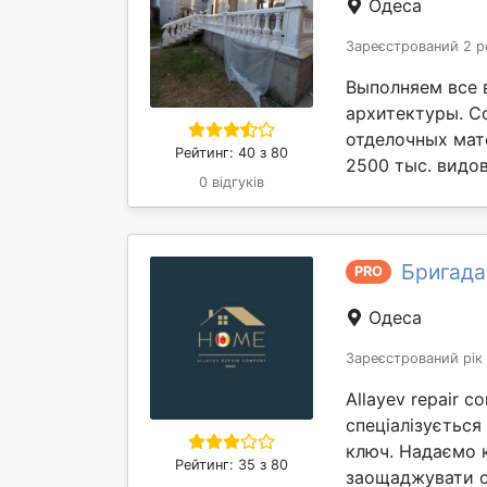
Одеса
Зареєстрований 2 р
Выполняем все 
архитектуры. С
отделочных мате
Рейтинг: 40 з 80
2500 тыс. видов
0 відгуків
Бригада 
PRO
Одеса
Зареєстрований рік
Allayev repair 
спеціалізується
ключ. Надаємо 
Рейтинг: 35 з 80
заощаджувати св