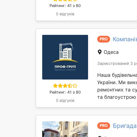
Рейтинг: 41 з 80
0 відгуків
Компані
PRO
Одеса
Зареєстрований 3 р
Наша будівельна
України. Ми ви
ремонтних та су
Рейтинг: 41 з 80
та благоустрою 
0 відгуків
Бригада
PRO