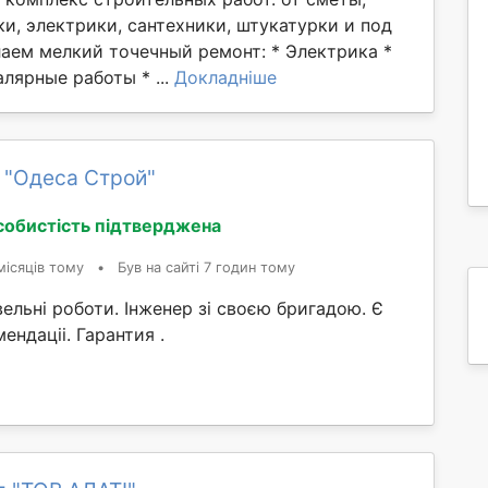
и, электрики, сантехники, штукатурки и под
лаем мелкий точечный ремонт: * Электрика *
лярные работы * ...
Докладніше
 "Одеса Строй"
собистість підтверджена
місяців тому
•
Був на сайті 7 годин тому
вельні роботи. Інженер зі своєю бригадою. Є
ендаціі. Гарантия .