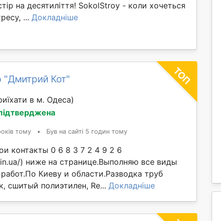
ір на десятиліття! SokolStroy - коли хочеться
ресу, ...
Докладніше
 "Дмитрий Кот"
иїхати в м. Одеса)
 підтверджена
років тому
•
Був на сайті 5 годин тому
ои контакты 0 6 8 3 7 2 4 9 2 6
d.in.ua/) ниже на странице.Выполняю все виды
 работ.По Киеву и области.Разводка труб
, сшитый полиэтилен, Re...
Докладніше