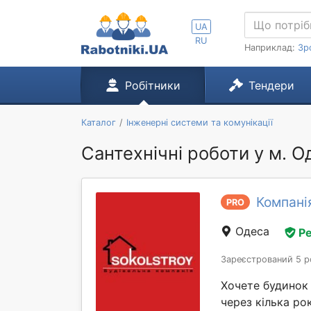
UA
RU
Наприклад:
Зр
Робітники
Тендери
Каталог
Інженерні системи та комунікації
Сантехнічні роботи у м. О
Компані
PRO
Одеса
Ре
Зареєстрований 5 р
Хочете будинок
через кілька ро