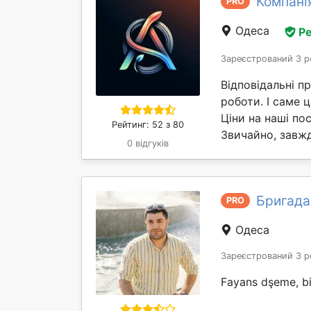
Компані
PRO
Одеса
Ре
Зареєстрований 3 р
Відповідальні п
роботи. І саме
Ціни на наші по
Рейтинг: 52 з 80
Звичайно, завжд
0 відгуків
Бригада
PRO
Одеса
Зареєстрований 3 р
Fayans dşeme, biti