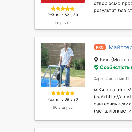
створюємо прост
результат без ст
Рейтинг: 62 з 80
1 відгуків
Майстер
PRO
Київ
(Може пр
Особистість
Зареєстрований 11 
м.Київ та обл. М
(сайтhttp://ami
Рейтинг: 69 з 80
сантехнических
66 відгуків
(металлопластик