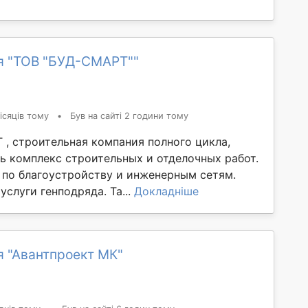
я "ТОВ "БУД-СМАРТ""
ісяців тому
•
Був на сайті 2 години тому
, строительная компания полного цикла,
ь комплекс строительных и отделочных работ.
 по благоустройству и инженерным сетям.
слуги генподряда. Та...
Докладніше
я "Авантпроект МК"