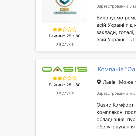
Зареєстрований 5 м
Виконуємо ремо
всій Україні під
заклади, готелі
Рейтинг: 25 з 80
всій Україні ...
Д
0 відгуків
Компанія "Оа
Львів
(Може п
Рейтинг: 25 з 80
0 відгуків
Зареєстрований міс
Оазис Комфорт с
комплексні посл
обладнання, пус
обслуговування 