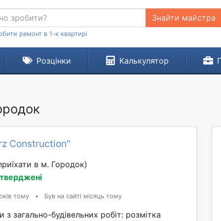
Знайти майстра
обити ремонт в 1-к квартирі
Розцінки
Калькулятор
Городок
z Construction"
риїхати в м. Городок)
дтверджені
оків тому
•
Був на сайті місяць тому
 з загально-будівельних робіт: розмітка