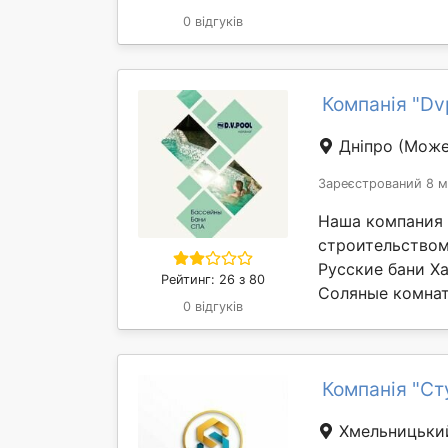
0 відгуків
Компанія "Dv
Дніпро
(Може
Зареєстрований 8 м
Наша компания 
строительством
Русские бани 
Рейтинг: 26 з 80
Соляные комнат
0 відгуків
Компанія "Ст
Хмельницьк