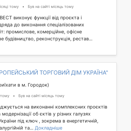
ісяці тому
•
Був на сайті місяць тому
ЕСТ виконує функції від проєкта і
дряда до виконання спеціалізованих
іт: промислове, комерційне, офісне
е будівництво, реконструкція, рестав...
ВРОПЕЙСЬКИЙ ТОРГОВИЙ ДІМ УКРАЇНА"
иїхати в м. Городок)
 тому
•
Був на сайті місяць тому
еджується на виконанні комплексних проєктів
 модернізації об єктів у різних галузях
країни під ключ , зокрема в енергетичній,
алургійній та...
Докладніше