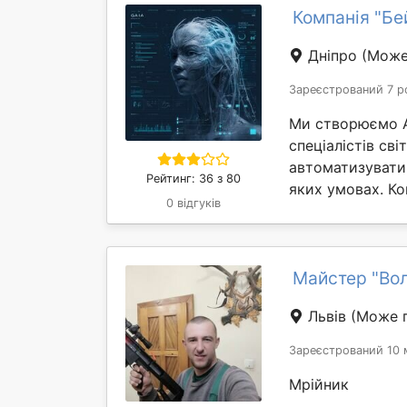
Компанія "Бе
Дніпро
(Може
Зареєстрований 7 р
Ми створюємо AI
спеціалістів св
автоматизувати
Рейтинг: 36 з 80
яких умовах. Ком
0 відгуків
Майстер "Во
Львів
(Може п
Зареєстрований 10 
Мрійник