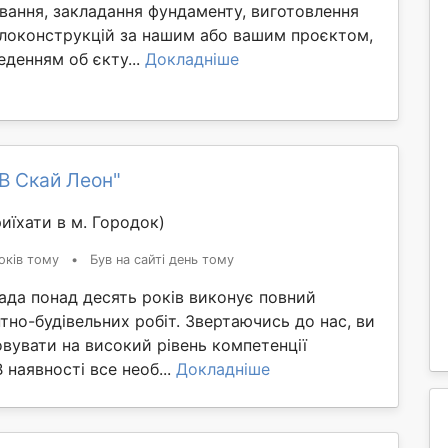
ування, закладання фундаменту, виготовлення
локонструкцій за нашим або вашим проєктом,
денням об єкту...
Докладніше
В Скай Леон"
иїхати в м. Городок)
оків тому
•
Був на сайті день тому
ада понад десять років виконує повний
но-будівельних робіт. Звертаючись до нас, ви
вувати на високий рівень компетенції
В наявності все необ...
Докладніше