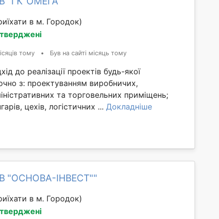
В "ГК"ОМЕГА""
иїхати в м. Городок)
дтверджені
ісяців тому
•
Був на сайті місяць тому
хід до реалізації проектів будь-якої
ючно з: проектуванням виробничих,
іністративних та торговельних приміщень;
арів, цехів, логістичних ...
Докладніше
ОВ "ОСНОВА-ІНВЕСТ""
иїхати в м. Городок)
дтверджені