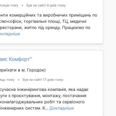
ісяців тому
•
Був на сайті 6 днів тому
нти комерційних та виробничих приміщень по
 ключ:офіси, торгівельні площі, ТЦ, медичні
, ресторани, житло під оренду. Працюємо по
окладніше
зис Комфорт"
риїхати в м. Городок)
яць тому
•
Був на сайті 17 днів тому
учасна інжинірингова компанія, яка надає
уги з проєктування, монтажу, постачання
коналагоджувальних робіт та сервісного
інженерних систем. К...
Докладніше