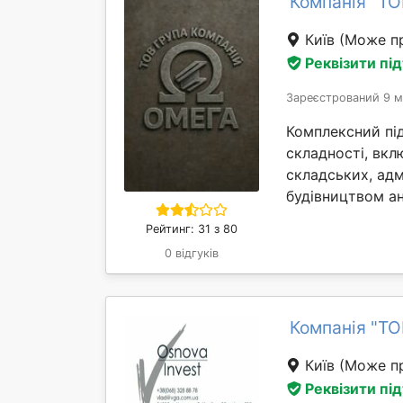
Компанія "ТО
Київ
(Може пр
Реквізити пі
Зареєстрований 9 м
Комплексний під
складності, вкл
складських, адм
будівництвом анг
Рейтинг: 31 з 80
0 відгуків
Компанія "Т
Київ
(Може пр
Реквізити пі