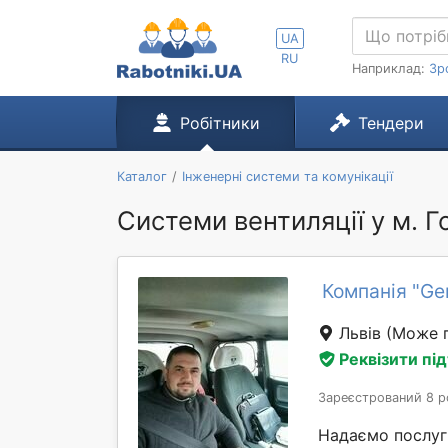
UA
RU
Наприклад:
Зр
Робітники
Тендери
Каталог
Інженерні системи та комунікації
Системи вентиляції у м. 
Компанія "Ger
Львів
(Може п
Реквізити пі
Зареєстрований 8 р
Надаємо послуги