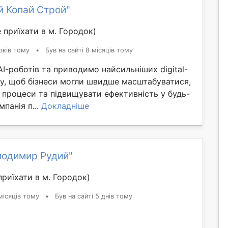
й Копай Строй"
 приїхати в м. Городок)
оків тому
•
Був на сайті 8 місяців тому
-роботів та приводимо найсильніших digital-
іту, щоб бізнеси могли швидше масштабуватися,
 процеси та підвищувати ефективність у будь-
панія п...
Докладніше
лодимир Рудий"
риїхати в м. Городок)
місяців тому
•
Був на сайті 5 днів тому