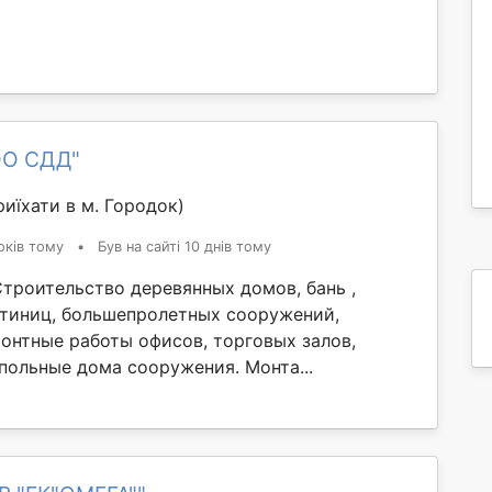
OO СДД"
иїхати в м. Городок)
оків тому
•
Був на сайті 10 днів тому
троительство деревянных домов, бань ,
стиниц, большепролетных сооружений,
монтные работы офисов, торговых залов,
польные дома сооружения. Монта...