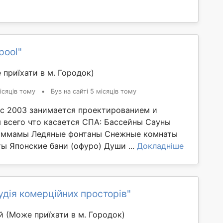
pool"
 приїхати в м. Городок)
ісяців тому
•
Був на сайті 5 місяців тому
с 2003 занимается проектированием и
 всего что касается СПА: Бассейны Сауны
Хаммамы Ледяные фонтаны Снежные комнаты
ы Японские бани (офуро) Души ...
Докладніше
удія комерційних просторів"
ий
(Може приїхати в м. Городок)