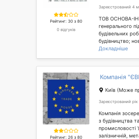
Зареєстрований 4 м
ТОВ ОСНОВА-ІНВ
Рейтинг: 30 з 80
генерального пі
0 відгуків
будівельних роб
будівництво; нов
Докладніше
Компанія "Є
Київ
(Може пр
Зареєстрований рік
Компанія зосер
з будівництва та
промисловості У
залізничній, мет
Рейтинг: 26 з 80