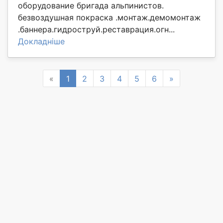
оборудование бригада альпинистов.
безвоздушная покраска .монтаж.демомонтаж
.баннера.гидроструй.реставрация.огн...
Докладніше
Previous
Next
«
1
2
3
4
5
6
»