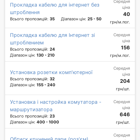
Середня
Прокладка кабелю для інтернет без
ціна
штроблення
40
Всього пропозицій:
35
Діапазон цін:
25 - 50
грн/м.пог.
Прокладка кабелю для Інтернет зі
Середня
ціна
штроблением
156
Всього пропозицій:
24
Діапазон цін:
130 - 210
грн/м.пог.
Середня
Установка розетки комп'ютерної
ціна
Всього пропозицій:
32
204
Діапазон цін:
155 - 240
грн/шт.
Установка і настройка комутатора -
Середня
ціна
маршрутизатора
646
Всього пропозицій:
23
Діапазон цін:
400 - 1000
грн/шт.
Середня
Обтиск кручений пари (роз'єм)