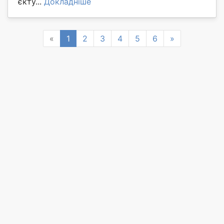
єкту...
Докладніше
Previous
Next
«
1
2
3
4
5
6
»