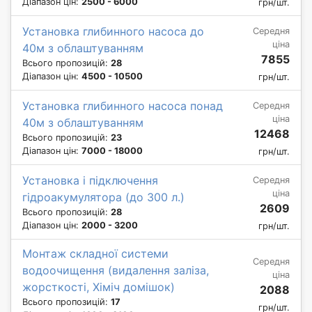
Діапазон цін:
2500 - 6000
грн/шт.
Установка глибинного насоса до
Середня
ціна
40м з облаштуванням
7855
Всього пропозицій:
28
Діапазон цін:
4500 - 10500
грн/шт.
Установка глибинного насоса понад
Середня
ціна
40м з облаштуванням
12468
Всього пропозицій:
23
Діапазон цін:
7000 - 18000
грн/шт.
Установка і підключення
Середня
ціна
гідроакумулятора (до 300 л.)
2609
Всього пропозицій:
28
Діапазон цін:
2000 - 3200
грн/шт.
Монтаж складної системи
Середня
водоочищення (видалення заліза,
ціна
жорсткості, Хіміч домішок)
2088
Всього пропозицій:
17
грн/шт.