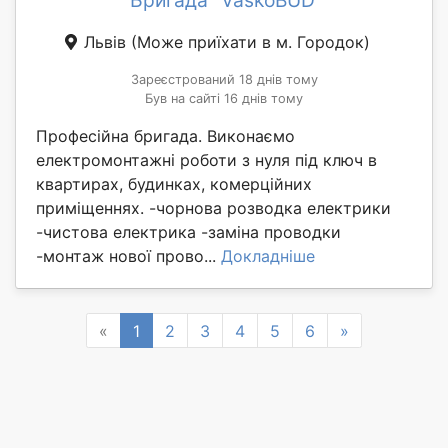
Бригада "VaskoBUD"
Львів
(Може приїхати в м. Городок)
Зареєстрований 18 днів тому
Був на сайті 16 днів тому
Професійна бригада. Виконаємо
електромонтажні роботи з нуля під ключ в
квартирах, будинках, комерційних
приміщеннях. -чорнова розводка електрики
-чистова електрика -заміна проводки
-монтаж нової прово...
Докладніше
Previous
Next
«
1
2
3
4
5
6
»