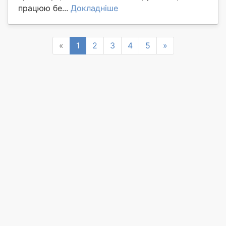
працюю бе...
Докладніше
Previous
Next
«
1
2
3
4
5
»