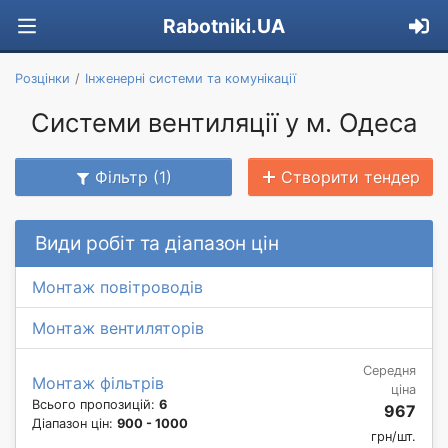
Rabotniki.UA
Розцінки
Інженерні системи та комунікації
Системи вентиляції у м. Одеса
Фільтр (1)
Створити тендер
Види робіт та діапазон цін
Монтаж повітроводів
Монтаж вентиляторів
Середня
Монтаж фільтрів
ціна
Всього пропозицій:
6
967
Діапазон цін:
900 - 1000
грн/шт.