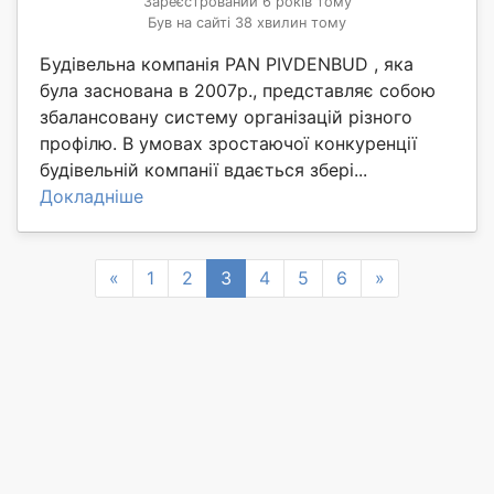
Зареєстрований 6 років тому
Був на сайті 38 хвилин тому
Будівельна компанія PAN PIVDENBUD , яка
була заснована в 2007р., представляє собою
збалансовану систему організацій різного
профілю. В умовах зростаючої конкуренції
будівельній компанії вдається збері...
Докладніше
Previous
Next
«
1
2
3
4
5
6
»