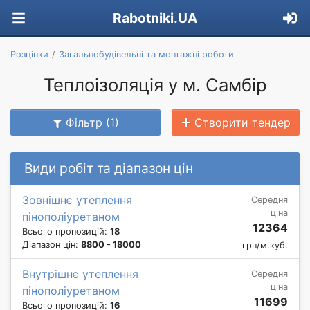
Rabotniki.UA
Розцінки
Загальнобудівельні та монтажні роботи
Теплоізоляція у м. Самбір
Фільтр (1)
Створити тендер
Види робіт та діапазон цін
Зовнішнє утеплення
Середня
ціна
пінополіуретаном
12364
Всього пропозицій:
18
Діапазон цін:
8800 - 18000
грн/м.куб.
Внутрішнє утеплення
Середня
ціна
пінополіуретаном
11699
Всього пропозицій:
16