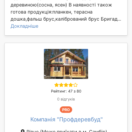
деревиною(сосна, ясен) В наявності також
готова продукція:планкен, терасна
дошка,фальш брус,калібрований брус Бригад...
Докладніше
Рейтинг: 47 з 80
0 відгуків
PRO
Компанія "Профдеревбуд"
Рівне
(Може приїхати в м. Самбір)