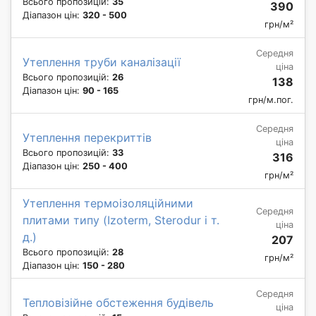
Всього пропозицій:
35
390
Діапазон цін:
320 - 500
грн/м²
Середня
Утеплення труби каналізації
ціна
Всього пропозицій:
26
138
Діапазон цін:
90 - 165
грн/м.пог.
Середня
Утеплення перекриттів
ціна
Всього пропозицій:
33
316
Діапазон цін:
250 - 400
грн/м²
Утеплення термоізоляційними
Середня
плитами типу (Izoterm, Sterodur і т.
ціна
д.)
207
Всього пропозицій:
28
грн/м²
Діапазон цін:
150 - 280
Середня
Тепловізійне обстеження будівель
ціна