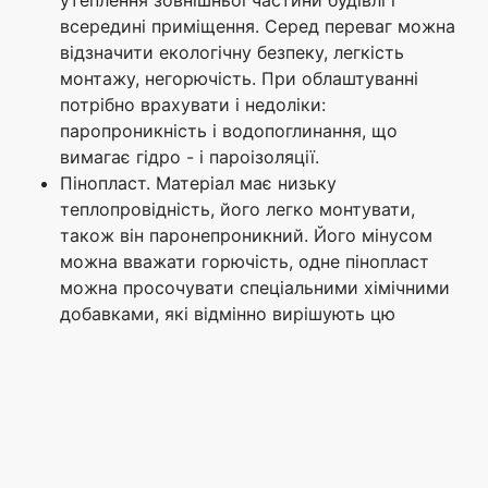
утеплення зовнішньої частини будівлі і
всередині приміщення. Серед переваг можна
відзначити екологічну безпеку, легкість
монтажу, негорючість. При облаштуванні
потрібно врахувати і недоліки:
паропроникність і водопоглинання, що
вимагає гідро - і пароізоляції.
Пінопласт. Матеріал має низьку
теплопровідність, його легко монтувати,
також він паронепроникний. Його мінусом
можна вважати горючість, одне пінопласт
можна просочувати спеціальними хімічними
добавками, які відмінно вирішують цю
проблему. Застосовувати краще зовні
приміщення.
Екструдований пінополістерол. Матеріал
вважається різновидом пінопласту, але має
достатню міцність для утеплення фундаменту
будинку. Використовують зовні будівлі. Має