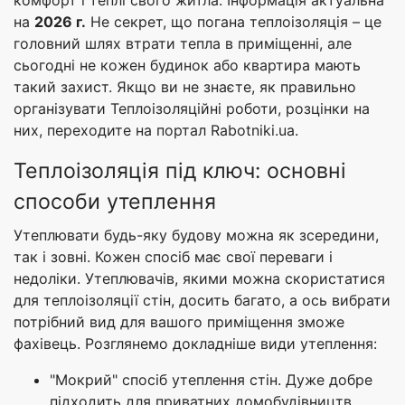
комфорт і теплі свого житла. Інформація актуальна
на
2026 г.
Не секрет, що погана теплоізоляція – це
головний шлях втрати тепла в приміщенні, але
сьогодні не кожен будинок або квартира мають
такий захист. Якщо ви не знаєте, як правильно
організувати Теплоізоляційні роботи, розцінки на
них, переходите на портал Rabotniki.ua.
Теплоізоляція під ключ: основні
способи утеплення
Утеплювати будь-яку будову можна як зсередини,
так і зовні. Кожен спосіб має свої переваги і
недоліки. Утеплювачів, якими можна скористатися
для теплоізоляції стін, досить багато, а ось вибрати
потрібний вид для вашого приміщення зможе
фахівець. Розглянемо докладніше види утеплення:
"Мокрий" спосіб утеплення стін. Дуже добре
підходить для приватних домобудівництв.