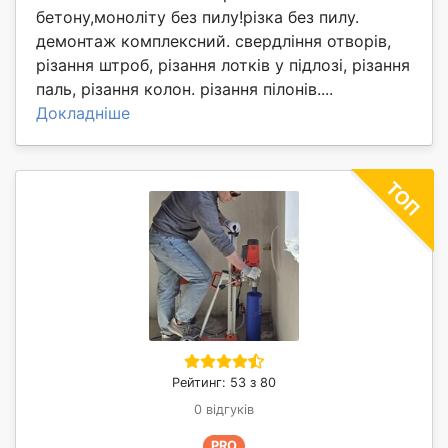
бетону,моноліту без пилу!різка без пилу.
демонтаж комплексний. свердління отворів,
різання штроб, різання лотків у підлозі, різання
паль, різання колон. різання пілонів....
Докладніше
Рейтинг: 53 з 80
0 відгуків
PRO