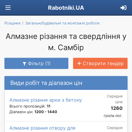
Rabotniki.UA
Розцінки
Загальнобудівельні та монтажні роботи
Алмазне різання та свердління у
м. Самбір
Фільтр (1)
Створити тендер
Види робіт та діапазон цін
Середня
Алмазне різання арки з бетону
ціна
Всього пропозицій:
11
1260
Діапазон цін:
1200 - 1440
грн/м.пог.
Алмазне різання отвору для
Середня