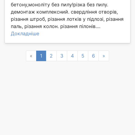
бетону,моноліту без пилу!різка без пилу.
демонтаж комплексний. свердління отворів,
різання штроб, різання лотків у підлозі, різання
паль, різання колон. різання пілонів....
Докладніше
Previous
Next
«
1
2
3
4
5
6
»