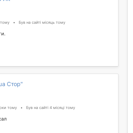
 тому
•
Був на сайті місяць тому
ти.
ша Стор"
оки тому
•
Був на сайті 4 місяці тому
сал