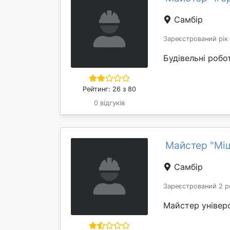
Самбір
Зареєстрований рік
Будівельні робо
Рейтинг: 26 з 80
0 відгуків
Майстер "Мі
Самбір
Зареєстрований 2 р
Майстер універ