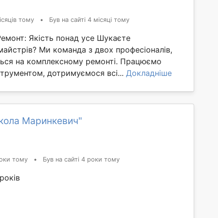
ісяців тому
•
Був на сайті 4 місяці тому
емонт: Якість понад усе Шукаєте
майстрів? Ми команда з двох професіоналів,
ться на комплексному ремонті. Працюємо
трументом, дотримуємося всі...
Докладніше
кола Маринкевич"
оки тому
•
Був на сайті 4 роки тому
років