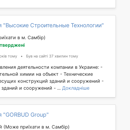
я "Высокие Строительные Технологии"
иїхати в м. Самбір)
дтверджені
оків тому
•
Був на сайті 37 хвилин тому
вления деятельности компании в Украине: -
тельной химии на объект - Технические
есущих конструкций зданий и сооружений -
зданий и сооружений - ...
Докладніше
я "GORBUD Group"
ий
(Може приїхати в м. Самбір)