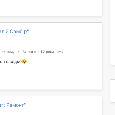
алій Самбір"
оки тому
•
Був на сайті 2 роки тому
о і швидко😉
rt Ремонт"