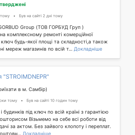
дтверджені
 тому
•
Був на сайті 2 дні тому
GORBUD Group (ТОВ ГОРБУД Груп )
 на комплексному ремонті комерційної
 ключ будь-якої площі та складності,а також
ні мереж магазинів по всій т...
Докладніше
я "STROIMDNEPR"
иїхати в м. Самбір)
оки тому
•
Був на сайті 10 годин тому
 будинків під ключ по всій країні з гарантією
ошторисом Візьмемо на себе всі роботи від
ачі за актом. Без зайвого клопоту і переплат.
оштовн...
Докладніше