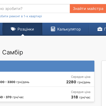
Знайти майстра
обити ремонт в 1-к квартирі
Розцінки
Калькулятор
. Самбір
Середня ціна
2280
500 - 3300
грн/день
грн/день
Середня ціна
318
50 - 370
грн/час
грн/час