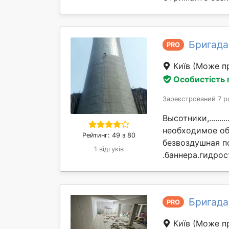
Бригада
PRO
Київ
(Може пр
Особистість
Зареєстрований 7 р
Высотники,............
необходимое об
Рейтинг: 49 з 80
безвоздушная п
1 відгуків
.баннера.гидрос
Бригада
PRO
Київ
(Може пр