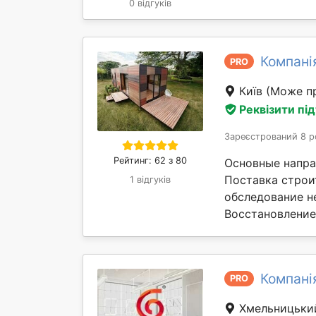
0 відгуків
Компані
PRO
Київ
(Може пр
Реквізити пі
Зареєстрований 8 р
Рейтинг: 62 з 80
Основные напра
Поставка строи
1 відгуків
обследование н
Восстановление 
Компані
PRO
Хмельницьк