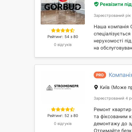
Реквізити пі
Зареєстрований рік
Наша компанія 
спеціалізується
Рейтинг: 54 з 80
нерухомості під
0 відгуків
на обслуговуван
Компані
PRO
Київ
(Може пр
Зареєстрований 4 р
Ремонт квартир і
Рейтинг: 52 з 80
та фіксованим к
демонтажу до зд
0 відгуків
Отримайте безк