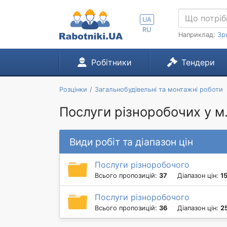
UA
RU
Наприклад:
Зр
Робітники
Тендери
Розцінки
Загальнобудівельні та монтажні роботи
Послуги різноробочих у м
Види робіт та діапазон цін
Послуги різноробочого
Всього пропозицій:
37
Діапазон цін:
1
Послуги різноробочого
Всього пропозицій:
36
Діапазон цін:
2