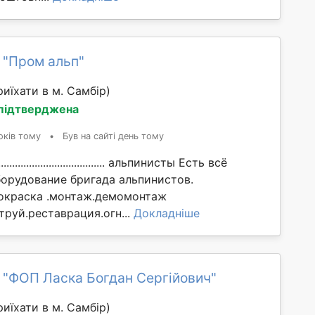
 "Пром альп"
иїхати в м. Самбір)
 підтверджена
оків тому
•
Був на сайті день тому
................................... альпинисты Есть всё
орудование бригада альпинистов.
окраска .монтаж.демомонтаж
труй.реставрация.огн...
Докладніше
 "ФОП Ласка Богдан Сергійович"
иїхати в м. Самбір)