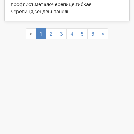
профлист,металочерепиця,гибкая
черепиця,сендвіч панелі.
Previous
Next
«
1
2
3
4
5
6
»