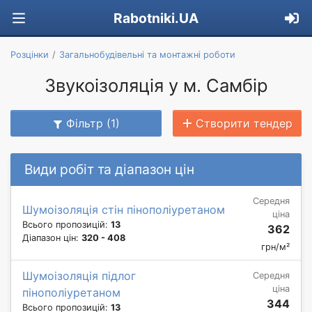
Rabotniki.UA
Розцінки
Загальнобудівельні та монтажні роботи
Звукоізоляція у м. Самбір
Фільтр (1)
Створити тендер
Види робіт та діапазон цін
Середня
Шумоізоляція стін пінополіуретаном
ціна
Всього пропозицій:
13
362
Діапазон цін:
320 - 408
грн/м²
Шумоізоляція підлог
Середня
ціна
пінополіуретаном
344
Всього пропозицій:
13