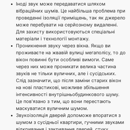
Іноді звук може передаватися шляхом
вібраційних шумів. Це найбільша проблема при
проведенні ізоляції приміщень, так як джерело
може перебувати на серйозному видаленні.
Для захисту використовуються спеціальні
матеріали і технології монтажу.
Проникнення звуку через вікна. Якщо ви
проживаєте на жвавій вулиці мегаполісу, то до
вікон повинні бути особливі вимоги. Саме
через них може проникати велика частина
звуків не тільки вуличних, але і сусідських.
Слід зазначити, що після заміни старих вікон
на нові пластикові, можливе збільшення
інтенсивності внутрішньобудинкового шуму.
Це пов'язано з тим, що вони перестають
маскуватися вуличним шумом.
Звукоізоляція дверей допоможе впоратися з
шумом з сусідньої квартири, гучними звуками
відкривання і закривання дверей, стуку