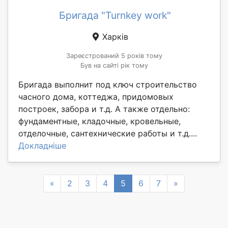
Бригада "Turnkey work"
Харків
Зареєстрований 5 років тому
Був на сайті рік тому
Бригада выполнит под ключ строительство
часного дома, коттеджа, придомовых
построек, забора и т.д. А также отдельно:
фундаментные, кладочные, кровельные,
отделочные, сантехнические работы и т.д....
Докладніше
Previous
Next
«
2
3
4
5
6
7
»