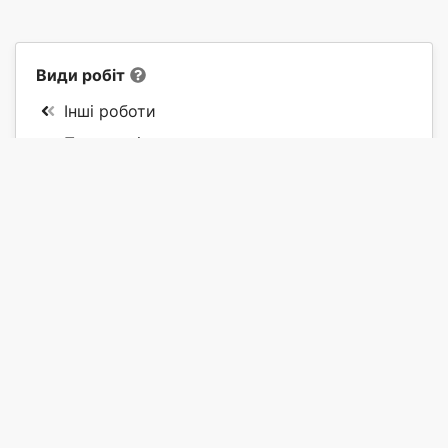
Види робіт
Інші роботи
Паркани і ворота
Автоматичні та гаражні ворота
Паркан з профнастилу
Паркан з каменю
Паркан з цегли
Паркан з дерева
Паркан з сітки
Кований паркан
Паркан з бетону
Ворота і хвіртки