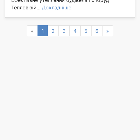
Ефективне утеплення будівель і споруд
Тепловізій...
Докладніше
Previous
Next
«
1
2
3
4
5
6
»