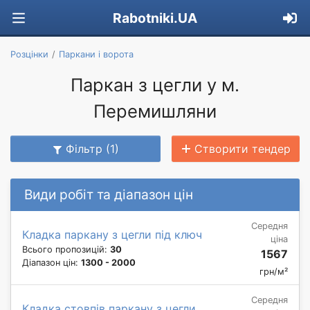
Rabotniki.UA
Розцінки
Паркани і ворота
Паркан з цегли у м.
Перемишляни
Фільтр (1)
Створити тендер
Види робіт та діапазон цін
Середня
Кладка паркану з цегли під ключ
ціна
Всього пропозицій:
30
1567
Діапазон цін:
1300 - 2000
грн/м²
Середня
Кладка стовпів паркану з цегли