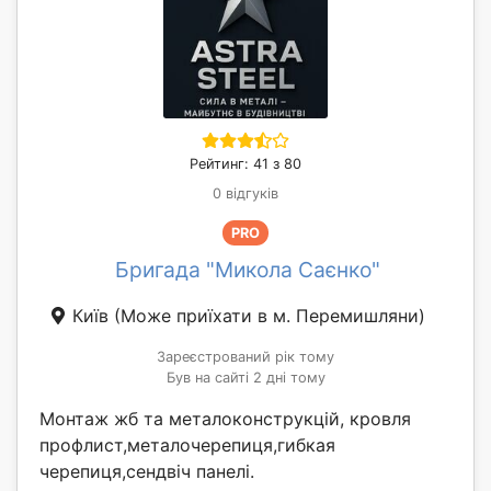
Рейтинг: 41 з 80
0 відгуків
PRO
Бригада "Микола Саєнко"
Київ
(Може приїхати в м. Перемишляни)
Зареєстрований рік тому
Був на сайті 2 дні тому
Монтаж жб та металоконструкцій, кровля
профлист,металочерепиця,гибкая
черепиця,сендвіч панелі.