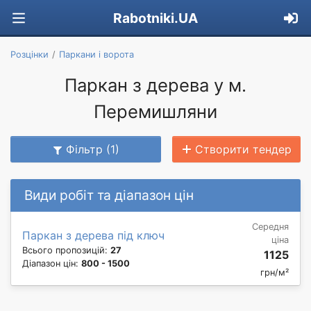
Rabotniki.UA
Розцінки
Паркани і ворота
Паркан з дерева у м.
Перемишляни
Фільтр (1)
Створити тендер
Види робіт та діапазон цін
Середня
Паркан з дерева під ключ
ціна
Всього пропозицій:
27
1125
Діапазон цін:
800 - 1500
грн/м²