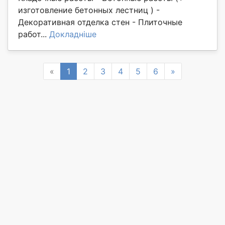
изготовление бетонных лестниц ) -
Декоративная отделка стен - Плиточные
работ...
Докладніше
Previous
Next
«
1
2
3
4
5
6
»