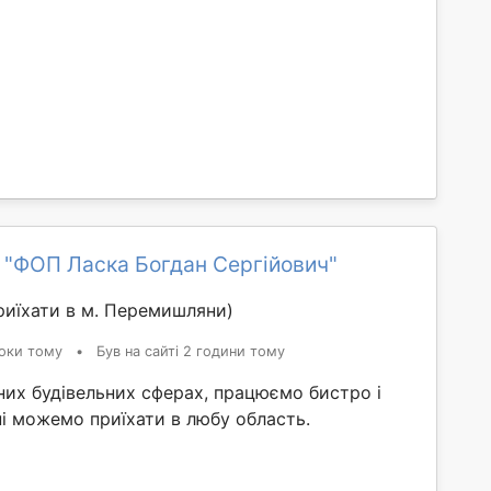
 "ФОП Ласка Богдан Сергійович"
иїхати в м. Перемишляни)
оки тому
•
Був на сайті 2 години тому
них будівельних сферах, працюємо бистро і
ні можемо приїхати в любу область.