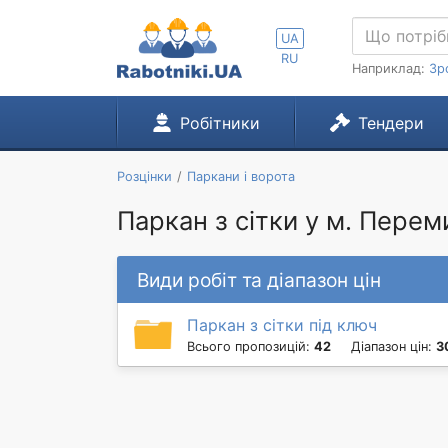
UA
RU
Наприклад:
Зр
Робітники
Тендери
Розцінки
Паркани і ворота
Паркан з сітки у м. Пере
Види робіт та діапазон цін
Паркан з сітки під ключ
Всього пропозицій:
42
Діапазон цін:
3