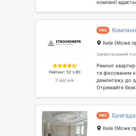
компанії вдаєтьс
Компані
PRO
Київ
(Може пр
Зареєстрований 4 р
Ремонт квартир і
Рейтинг: 52 з 80
та фіксованим к
демонтажу до зд
0 відгуків
Отримайте безк
Бригада
PRO
Київ
(Може пр