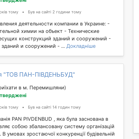
оків тому
•
Був на сайті 2 години тому
вления деятельности компании в Украине: -
тельной химии на объект - Технические
есущих конструкций зданий и сооружений -
зданий и сооружений - ...
Докладніше
я "ТОВ ПАН-ПІВДЕНЬБУД"
иїхати в м. Перемишляни)
дтверджені
оків тому
•
Був на сайті 14 годин тому
анія PAN PIVDENBUD , яка була заснована в
вляє собою збалансовану систему організацій
. В умовах зростаючої конкуренції будівельній