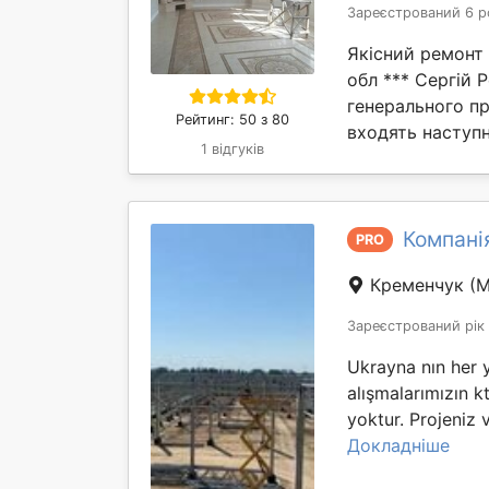
Зареєстрований 6 р
Якісний ремонт к
обл *** Сергій 
генерального пр
Рейтинг: 50 з 80
входять наступн
1 відгуків
Компанія
PRO
Кременчук
(М
Зареєстрований рік
Ukrayna nın her 
alışmalarımızın kt 
yoktur. Projeniz 
Докладніше