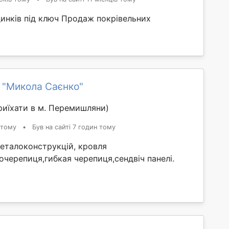
динків під ключ Продаж покрівельних
 "Микола Саєнко"
иїхати в м. Перемишляни)
 тому
•
Був на сайті 7 годин тому
еталоконструкцій, кровля
черепиця,гибкая черепиця,сендвіч панелі.