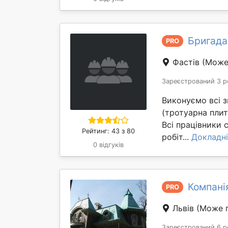
Бригада
PRO
Фастів
(Може
Зареєстрований 3 р
Виконуємо всі з
(тротуарна плит
Всі працівники 
Рейтинг: 43 з 80
робіт...
Докладн
0 відгуків
Компані
PRO
Львів
(Може 
Зареєстрований 6 р