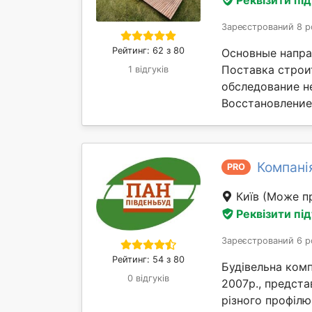
Зареєстрований 8 р
Рейтинг: 62 з 80
Основные напра
Поставка строи
1 відгуків
обследование н
Восстановление 
Компані
PRO
Київ
(Може пр
Реквізити пі
Зареєстрований 6 р
Рейтинг: 54 з 80
Будівельна комп
0 відгуків
2007р., предста
різного профілю