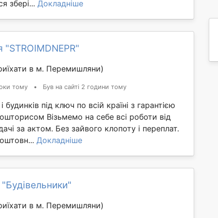
я збері...
Докладніше
я "STROIMDNEPR"
иїхати в м. Перемишляни)
оки тому
•
Був на сайті 2 години тому
 будинків під ключ по всій країні з гарантією
ошторисом Візьмемо на себе всі роботи від
ачі за актом. Без зайвого клопоту і переплат.
оштовн...
Докладніше
 "Будівельники"
иїхати в м. Перемишляни)