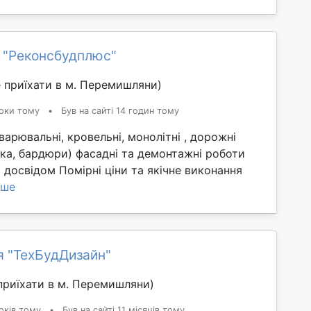
 "Реконсбудплюс"
 приїхати в м. Перемишляни)
оки тому
•
Був на сайті 14 годин тому
варювальні, кровельні, монолітні , дорожні
ка, бардюри) фасадні та демонтажні роботи
с досвідом Помірні ціни та якічне виконання
іше
я "ТехБудДизайн"
приїхати в м. Перемишляни)
оків тому
•
Був на сайті 11 місяців тому