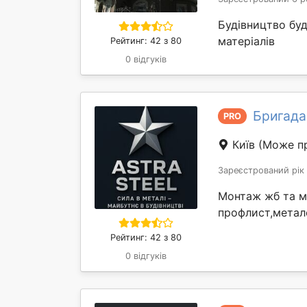
Будівництво бу
матеріалів
Рейтинг: 42 з 80
0 відгуків
Бригада
PRO
Київ
(Може пр
Зареєстрований рік
Монтаж жб та м
профлист,метало
Рейтинг: 42 з 80
0 відгуків