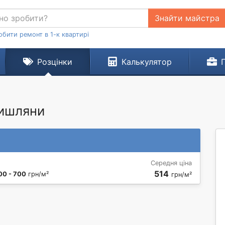
Знайти майстра
обити ремонт в 1-к квартирі
Розцінки
Калькулятор
мишляни
Середня ціна
514
00 - 700
грн/м²
грн/м²