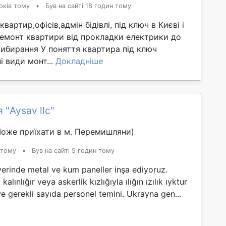
оків тому
•
Був на сайті 18 годин тому
вартир,офісів,адмін бідівлі, під ключ в Києві і
Ремонт квартири від прокладки електрики до
ибирання У поняття квартира під ключ
і види монт...
Докладніше
 "Aysav llc"
оже приїхати в м. Перемишляни)
 тому
•
Був на сайті 5 годин тому
yerinde metal ve kum paneller inşa ediyoruz.
kalınlığır veya askerlik kızlığıyla ılığın ızılık ıyktur
ve gerekli sayıda personel temini. Ukrayna gen...