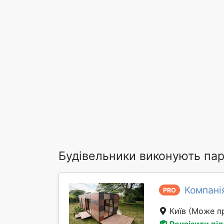
Будівельники виконують парк
Компані
PRO
Київ
(Може пр
Реквізити пі