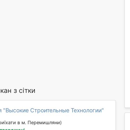
ан з сітки
я "Высокие Строительные Технологии"
иїхати в м. Перемишляни)
дтверджені