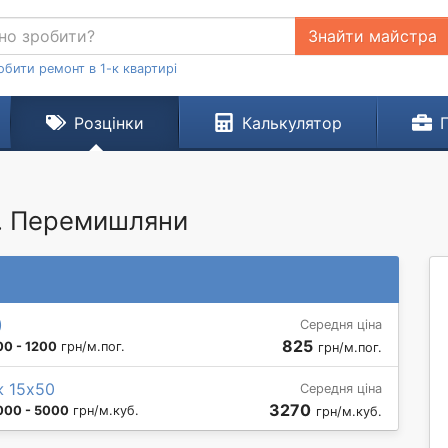
Знайти майстра
обити ремонт в 1-к квартирі
Розцінки
Калькулятор
м. Перемишляни
)
Середня ціна
825
00 - 1200
грн/м.пог.
грн/м.пог.
ж 15х50
Середня ціна
3270
000 - 5000
грн/м.куб.
грн/м.куб.