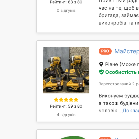
Привіт! Ми раді
Рейтинг: 63 з 80
час на те, щоб в
0 відгуків
бригада, займа
виконробів та п
Майстер
PRO
Рівне
(Може п
Особистість
Зареєстрований 2 р
Виконуєм будіве
а також будівни
Рейтинг: 59 з 80
чоловік...
Докла
4 відгуків