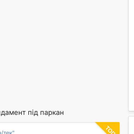
дамент під паркан
н/тек"