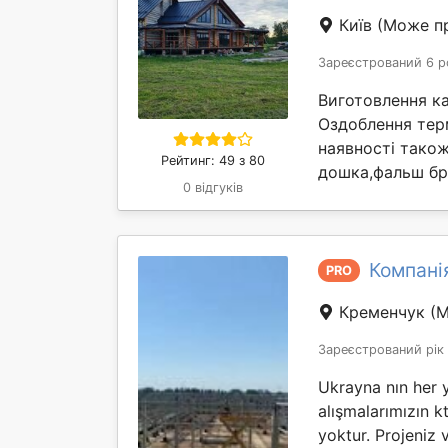
Київ
(Може пр
Зареєстрований 6 р
Виготовлення ка
Оздоблення тер
наявності також
Рейтинг: 49 з 80
дошка,фальш бру
0 відгуків
Компанія
PRO
Кременчук
(М
Зареєстрований рік
Ukrayna nın her 
alışmalarımızın kt 
yoktur. Projeniz 