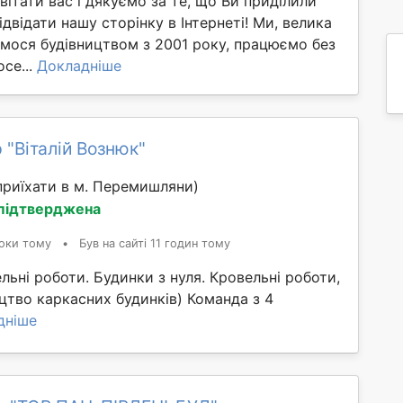
 вітати вас і дякуємо за те, що Ви приділили
ідвідати нашу сторінку в Інтернеті! Ми, велика
ємося будівництвом з 2001 року, працюємо без
осе...
Докладніше
 "Віталій Вознюк"
риїхати в м. Перемишляни)
 підтверджена
оки тому
•
Був на сайті 11 годин тому
льні роботи. Будинки з нуля. Кровельні роботи,
цтво каркасних будинків) Команда з 4
дніше