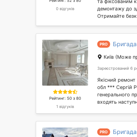
Рейтинг: 52 з 80
та фіксованим к
демонтажу до зд
0 відгуків
Отримайте безк
Бригада
PRO
Київ
(Може пр
Зареєстрований 6 р
Якісний ремонт к
обл *** Сергій 
генерального пр
Рейтинг: 50 з 80
входять наступн
1 відгуків
Бригада
PRO