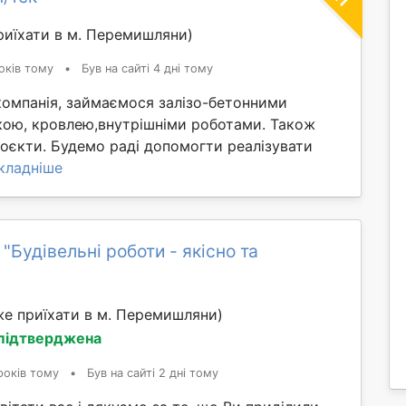
иїхати в м. Перемишляни)
оків тому
•
Був на сайті 4 дні тому
 компанія, займаємося залізо-бетонними
кою, кровлею,внутрішніми роботами. Також
оєкти. Будемо раді допомогти реалізувати
кладніше
"Будівельні роботи - якісно та
е приїхати в м. Перемишляни)
 підтверджена
років тому
•
Був на сайті 2 дні тому