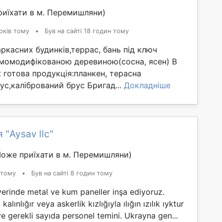
иїхати в м. Перемишляни)
оків тому
•
Був на сайті 18 годин тому
ркасних будинків,террас, бань під ключ
момодифікованою деревиною(сосна, ясен) В
 готова продукція:планкен, терасна
с,калібрований брус Бригад...
Докладніше
 "Aysav llc"
оже приїхати в м. Перемишляни)
 тому
•
Був на сайті 8 годин тому
yerinde metal ve kum paneller inşa ediyoruz.
kalınlığır veya askerlik kızlığıyla ılığın ızılık ıyktur
ve gerekli sayıda personel temini. Ukrayna gen...