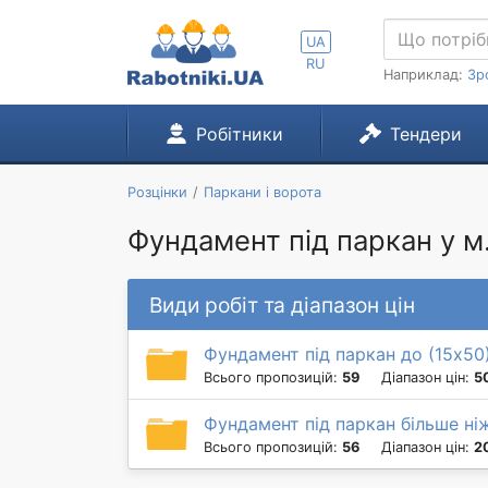
UA
RU
Наприклад:
Зр
Робітники
Тендери
Розцінки
Паркани і ворота
Фундамент під паркан у 
Види робіт та діапазон цін
Фундамент під паркан до (15х50
Всього пропозицій:
59
Діапазон цін:
5
Фундамент під паркан більше ні
Всього пропозицій:
56
Діапазон цін:
2