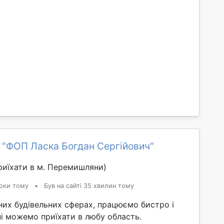
 "ФОП Ласка Богдан Сергійович"
иїхати в м. Перемишляни)
оки тому
•
Був на сайті 35 хвилин тому
них будівельних сферах, працюємо бистро і
ні можемо приїхати в любу область.