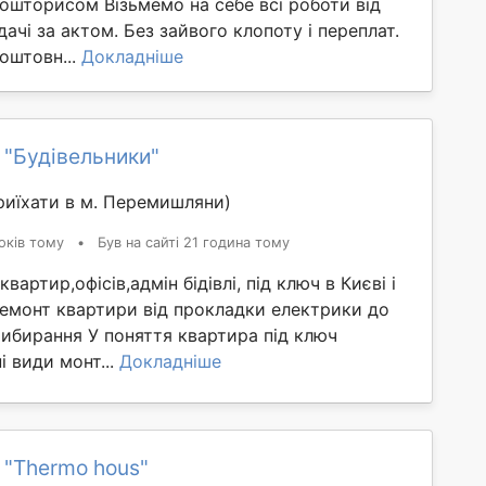
ошторисом Візьмемо на себе всі роботи від
ачі за актом. Без зайвого клопоту і переплат.
оштовн...
Докладніше
 "Будівельники"
иїхати в м. Перемишляни)
оків тому
•
Був на сайті 21 година тому
вартир,офісів,адмін бідівлі, під ключ в Києві і
Ремонт квартири від прокладки електрики до
ибирання У поняття квартира під ключ
і види монт...
Докладніше
 "Thermo hous"