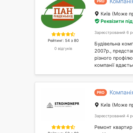
Компані
PRO
Київ
(Може пр
Реквізити пі
Зареєстрований 6 р
Рейтинг: 54 з 80
Будівельна комп
0 відгуків
2007р., предста
різного профілю
компанії вдаєтьс
Компані
PRO
Київ
(Може пр
Зареєстрований 4 р
Ремонт квартир і