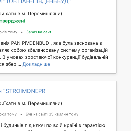
я "ТОВ ПАН-ПІВДЕНЬБУД"
иїхати в м. Перемишляни)
дтверджені
оків тому
•
Зараз на сайті
анія PAN PIVDENBUD , яка була заснована в
вляє собою збалансовану систему організацій
. В умовах зростаючої конкуренції будівельній
я збері...
Докладніше
я "STROIMDNEPR"
иїхати в м. Перемишляни)
оки тому
•
Був на сайті 35 хвилин тому
 будинків під ключ по всій країні з гарантією