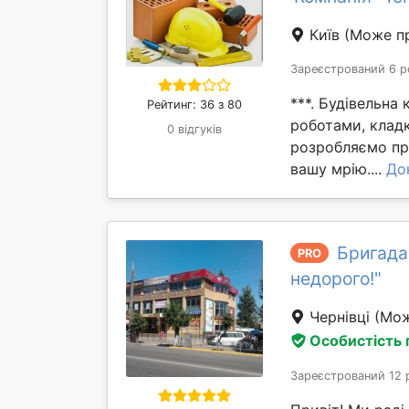
Київ
(Може пр
Зареєстрований 6 р
***. Будівельна
Рейтинг: 36 з 80
роботами, клад
0 відгуків
розробляємо пр
вашу мрію....
До
Бригада 
PRO
недорого!"
Чернівці
(Мож
Особистість
Зареєстрований 12 