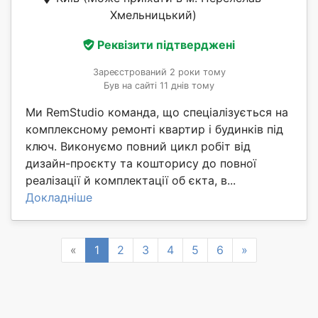
Хмельницький)
Реквізити підтверджені
Зареєстрований 2 роки тому
Був на сайті 11 днів тому
Ми RemStudio команда, що спеціалізується на
комплексному ремонті квартир і будинків під
ключ. Виконуємо повний цикл робіт від
дизайн-проєкту та кошторису до повної
реалізації й комплектації об єкта, в...
Докладніше
Previous
Next
«
1
2
3
4
5
6
»