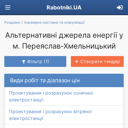
Rabotniki.UA
Розцінки
Інженерні системи та комунікації
Альтернативні джерела енергії у
м. Переяслав-Хмельницький
Фільтр (1)
Створити тендер
Види робіт та діапазон цін
Проектування і розрахунок сонячної
електростанції
Проектування і розрахунок вітряної
електростанції