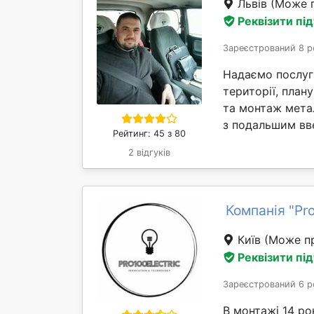
Львів
(Може п
Реквізити пі
Зареєстрований 8 р
Надаємо послуги
території, план
та монтаж мета
з подальшим вве
Рейтинг: 45 з 80
2 відгуків
Компанія "Pro
Київ
(Може пр
Реквізити пі
Зареєстрований 6 р
В монтажі 14 р