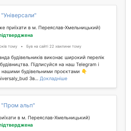
 "Універсали"
же приїхати в м. Переяслав-Хмельницький)
 підтверджена
оків тому
•
Був на сайті 22 хвилини тому
анда будівельників виконає широкий перелік
 будівництва. Підписуйся на наш Telegram і
ма нашими будівельними проєктами 👇
iversaly_bud Зв...
Докладніше
 "Пром альп"
иїхати в м. Переяслав-Хмельницький)
 підтверджена