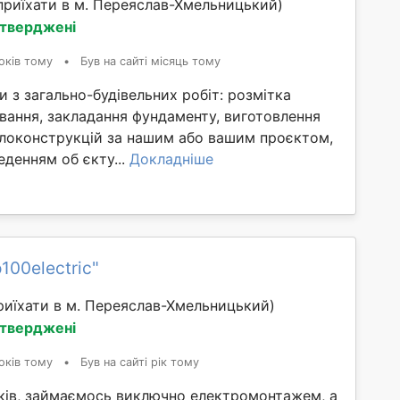
риїхати в м. Переяслав-Хмельницький)
дтверджені
оків тому
•
Був на сайті місяць тому
 з загально-будівельних робіт: розмітка
ування, закладання фундаменту, виготовлення
локонструкцій за нашим або вашим проєктом,
денням об єкту...
Докладніше
100electric"
иїхати в м. Переяслав-Хмельницький)
дтверджені
оків тому
•
Був на сайті рік тому
оків, займаємось виключно електромонтажем, а