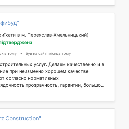
офибуд"
иїхати в м. Переяслав-Хмельницький)
 підтверджена
оків тому
•
Був на сайті місяць тому
строительных услуг. Делаем качественно и в
дние при неизменно хорошем качестве
от согласно нормативных
дочность,прозрачность, гарантии, большо...
z Construction"