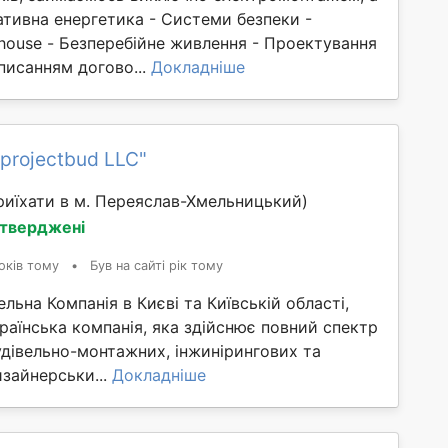
ативна енергетика - Системи безпеки -
house - Безперебійне живлення - Проектування
писанням догово...
Докладніше
dprojectbud LLC"
иїхати в м. Переяслав-Хмельницький)
дтверджені
оків тому
•
Був на сайті рік тому
льна Компанія в Києві та Київській області,
раїнська компанія, яка здійснює повний спектр
удівельно-монтажних, інжинірингових та
зайнерськи...
Докладніше