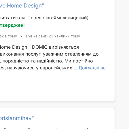
vo Home Design"
иїхати в м. Переяслав-Хмельницький)
дтверджені
оків тому
•
Був на сайті 23 хвилини тому
Home Design - DOMiQ вирізняється
 виконання послуг, уважним ставленням до
, порядністю та надійністю. Ми постійно
я, навчаючись у європейських ...
Докладніше
orislanmihay"