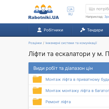
UA
RU
Наприклад:
Зр
Робітники
Тендери
Розцінки
Інженерні системи та комунікації
Ліфти та ескалатори у м.
Види робіт та діапазон цін
Монтаж ліфта в приватному буд
Монтаж монтажу ліфта в багато
Ремонт ліфта