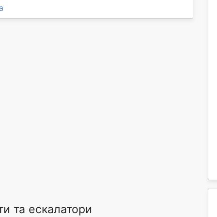
а
ти та ескалатори