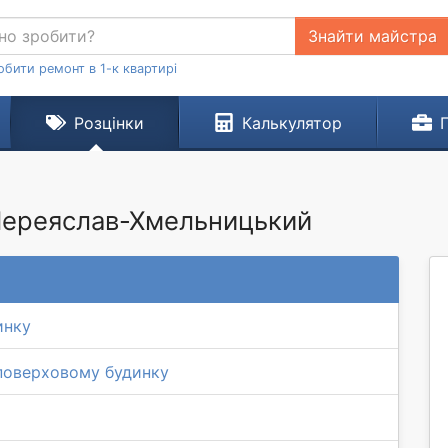
Знайти майстра
обити ремонт в 1-к квартирі
Розцінки
Калькулятор
 Переяслав-Хмельницький
инку
поверховому будинку