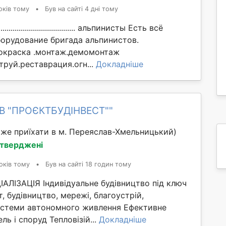
оків тому
•
Був на сайті 4 дні тому
................................... альпинисты Есть всё
орудование бригада альпинистов.
окраска .монтаж.демомонтаж
труй.реставрация.огн...
Докладніше
ОВ "ПРОЄКТБУДІНВЕСТ""
же приїхати в м. Переяслав-Хмельницький)
дтверджені
оків тому
•
Був на сайті 18 годин тому
ЛІЗАЦІЯ Індивідуальне будівництво під ключ
т, будівництво, мережі, благоустрій,
стеми автономного живлення Ефективне
ль і споруд Тепловізій...
Докладніше