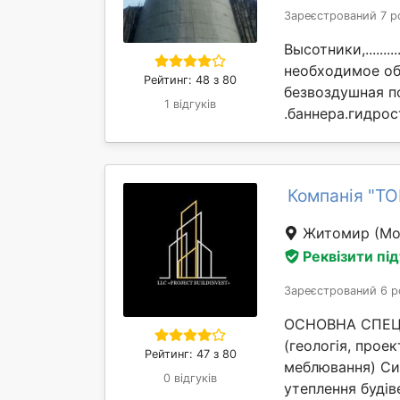
Зареєстрований 7 р
Высотники,............
необходимое об
Рейтинг: 48 з 80
безвоздушная п
1 відгуків
.баннера.гидрос
Компанія "Т
Житомир
(Мо
Реквізити пі
Зареєстрований 6 р
ОСНОВНА СПЕЦІА
(геологія, проек
Рейтинг: 47 з 80
меблювання) Си
0 відгуків
утеплення будіве