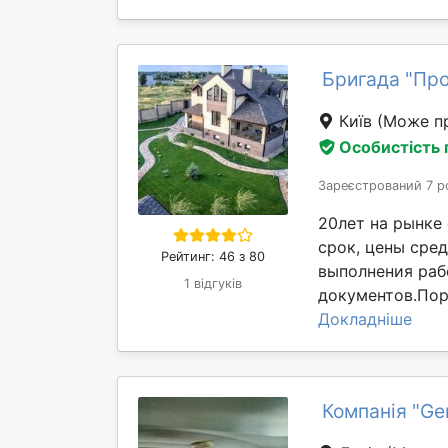
Бригада "Пр
Київ
(Може пр
Особистість
Зареєстрований 7 р
20лет на рынке 
срок, цены сре
Рейтинг: 46 з 80
выполнения раб
1 відгуків
документов.Поря
Докладніше
Компанія "Ger