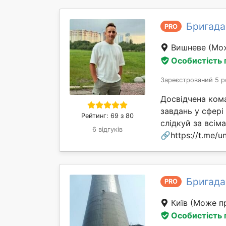
Бригада
PRO
Вишневе
(Мо
Особистість
Зареєстрований 5 р
Досвідчена ком
завдань у сфері
Рейтинг: 69 з 80
слідкуй за всі
6 відгуків
🔗https://t.me/un
Бригада
PRO
Київ
(Може пр
Особистість