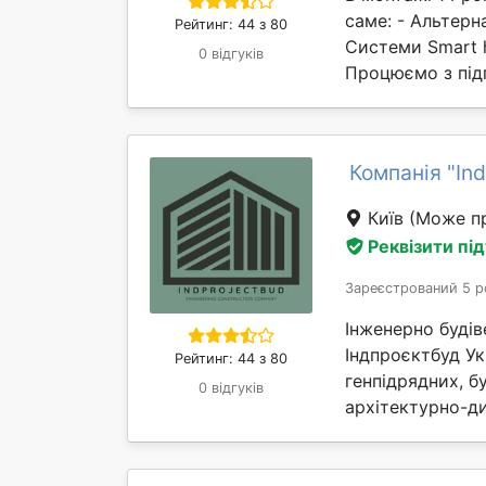
саме: - Альтерн
Рейтинг: 44 з 80
Системи Smart 
0 відгуків
Процюємо з під
Компанія "In
Київ
(Може пр
Реквізити пі
Зареєстрований 5 р
Інженерно будіве
Індпроєктбуд Ук
Рейтинг: 44 з 80
генпідрядних, б
0 відгуків
архітектурно-ди