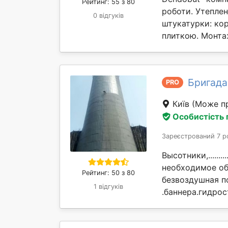
Рейтинг: 55 з 80
роботи. Утеплен
0 відгуків
штукатурки: ко
плиткою. Монтаж
Бригада
PRO
Київ
(Може пр
Особистість
Зареєстрований 7 р
Высотники,............
необходимое об
Рейтинг: 50 з 80
безвоздушная п
1 відгуків
.баннера.гидрос