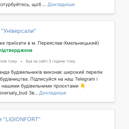
потурбуйтесь, щоб ...
Докладніше
 "Універсали"
же приїхати в м. Переяслав-Хмельницький)
 підтверджена
оків тому
•
Був на сайті 3 години тому
анда будівельників виконає широкий перелік
 будівництва. Підписуйся на наш Telegram і
ма нашими будівельними проєктами 👇
iversaly_bud Зв...
Докладніше
я "LIGIONFORT"