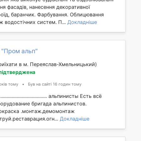
ня фасадів, нанесення декоративної
роїд, баранчик. Фарбування. Облицювання
 водостічних систем. П...
Докладніше
 "Пром альп"
иїхати в м. Переяслав-Хмельницький)
 підтверджена
оків тому
•
Був на сайті 16 годин тому
................................... альпинисты Есть всё
орудование бригада альпинистов.
окраска .монтаж.демомонтаж
труй.реставрация.огн...
Докладніше