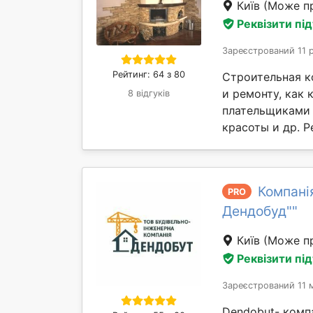
Київ
(Може пр
Реквізити пі
Зареєстрований 11 
Рейтинг: 64 з 80
Строительная к
и ремонту, как 
8 відгуків
плательщиками 
красоты и др. Р
Компані
PRO
Дендобуд""
Київ
(Може пр
Реквізити пі
Зареєстрований 11 м
Dendobut- компа