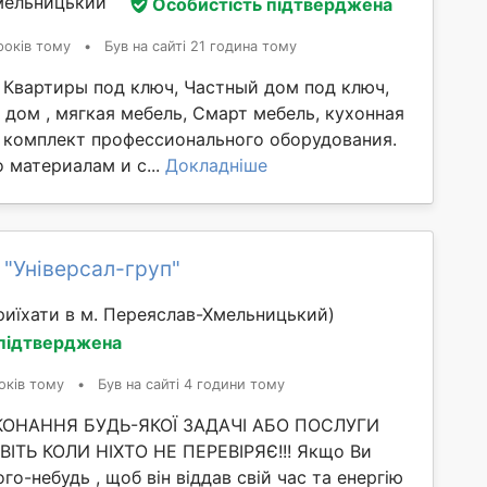
мельницький
Особистість підтверджена
років тому
•
Був на сайті 21 година тому
 Квартиры под ключ, Частный дом под ключ,
дом , мягкая мебель, Смарт мебель, кухонная
 комплект профессионального оборудования.
 материалам и с...
Докладніше
 "Універсал-груп"
иїхати в м. Переяслав-Хмельницький)
 підтверджена
оків тому
•
Був на сайті 4 години тому
ИКОНАННЯ БУДЬ-ЯКОЇ ЗАДАЧІ АБО ПОСЛУГИ
ІТЬ КОЛИ НІХТО НЕ ПЕРЕВІРЯЄ!!! Якщо Ви
го-небудь , щоб він віддав свій час та енергію