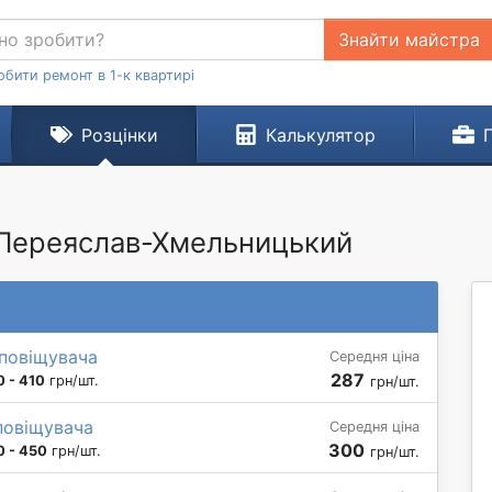
Знайти майстра
обити ремонт в 1-к квартирі
Розцінки
Калькулятор
. Переяслав-Хмельницький
повіщувача
Середня ціна
287
 - 410
грн/шт.
грн/шт.
повіщувача
Середня ціна
300
0 - 450
грн/шт.
грн/шт.