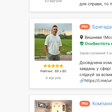
63 відгуків
для справи, то 
Бригада
PRO
Вишневе
(Мо
Особистість
Зареєстрований 5 р
Досвідчена ком
завдань у сфері
Рейтинг: 69 з 80
слідкуй за всі
6 відгуків
🔗https://t.me/un
Компані
PRO