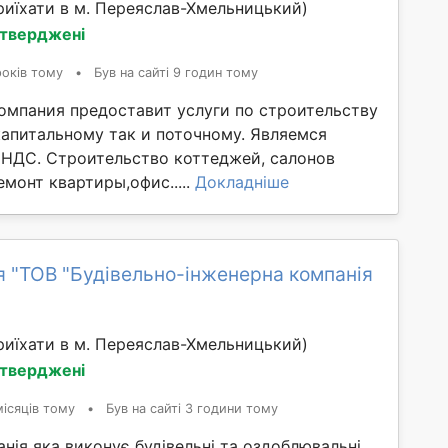
иїхати в м. Переяслав-Хмельницький)
дтверджені
років тому
•
Був на сайті 9 годин тому
омпания предоставит услуги по строительству
капитальному так и поточному. Являемся
НДС. Строительство коттеджей, салонов
емонт квартиры,офис.....
Докладніше
я "ТОВ "Будівельно-інженерна компанія
иїхати в м. Переяслав-Хмельницький)
дтверджені
ісяців тому
•
Був на сайті 3 години тому
нія яка виконує будівельні та оздоблювальні