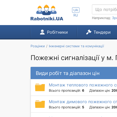
UA
RU
Наприклад:
Зр
Робітники
Тендери
Розцінки
Інженерні системи та комунікації
Пожежні сигналізації у м
Види робіт та діапазон цін
Монтаж теплового пожежного с
Всього пропозицій:
6
Діапазон цін:
200
Монтаж димового пожежного с
Всього пропозицій:
5
Діапазон цін:
20