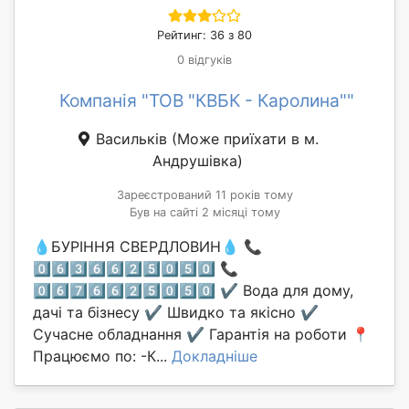
Рейтинг: 36 з 80
0 відгуків
Компанія "ТОВ "КВБК - Каролина""
Васильків
(Може приїхати в м.
Андрушівка)
Зареєстрований 11 років тому
Був на сайті 2 місяці тому
💧БУРІННЯ СВЕРДЛОВИН💧 📞
0️⃣6️⃣3️⃣6️⃣6️⃣2️⃣5️⃣0️⃣5️⃣0️⃣ 📞
0️⃣6️⃣7️⃣6️⃣6️⃣2️⃣5️⃣0️⃣5️⃣0️⃣ ✔️ Вода для дому,
дачі та бізнесу ✔️ Швидко та якісно ✔️
Сучасне обладнання ✔️ Гарантія на роботи 📍
Працюємо по: -К...
Докладніше