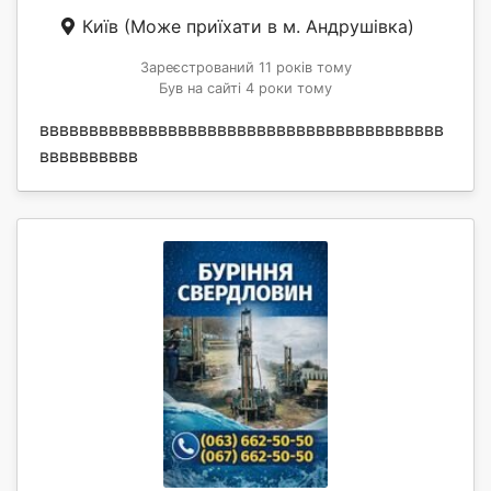
Київ
(Може приїхати в м. Андрушівка)
Зареєстрований 11 років тому
Був на сайті 4 роки тому
ввввввввввввввввввввввввввввввввввввввввв
вввввввввв