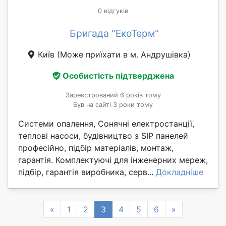
0 відгуків
Бригада "ЕкоТерм"
Київ
(Може приїхати в м. Андрушівка)
Особистість підтверджена
Зареєстрований 6 років тому
Був на сайті 3 роки тому
Системи опалення, Сонячні електростанції,
теплові насоси, будівництво з SIP панелей
професійно, підбір матеріалів, монтаж,
гарантія. Комплектуючі для інженерних мереж,
підбір, гарантія виробника, серв...
Докладніше
Previous
Next
«
1
2
3
4
5
6
»