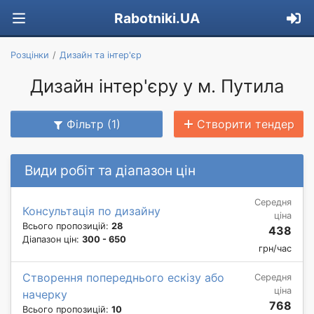
Rabotniki.UA
Розцінки
Дизайн та інтер'єр
Дизайн інтер'єру у м. Путила
Фільтр (1)
Створити тендер
Види робіт та діапазон цін
Середня
Консультація по дизайну
ціна
Всього пропозицій:
28
438
Діапазон цін:
300 - 650
грн/час
Створення попереднього ескізу або
Середня
ціна
начерку
768
Всього пропозицій:
10