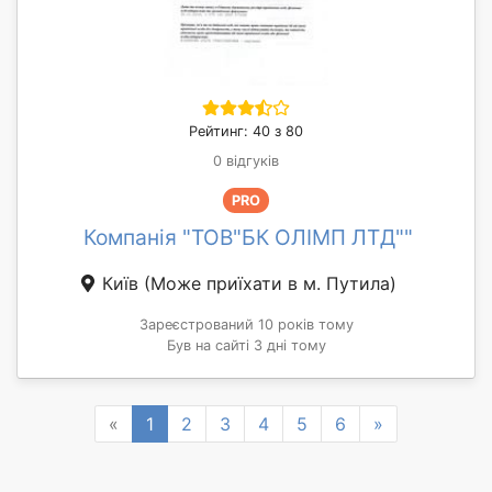
Рейтинг: 40 з 80
0 відгуків
PRO
Компанія "ТОВ"БК ОЛІМП ЛТД""
Київ
(Може приїхати в м. Путила)
Зареєстрований 10 років тому
Був на сайті 3 дні тому
Previous
Next
«
1
2
3
4
5
6
»