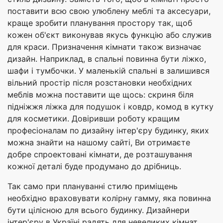
поставити всю свою улюблену меблі та аксесуари,
краще зробити планування простору так, щоб
кожен об'єкт виконував якусь функцію або служив
для краси. Призначення кімнати також визначає
дизайн. Наприклад, в спальні повинна бути ліжко,
шафи і тумбочки. У маленькій спальні в залишився
вільний простір після розстановки необхідних
меблів можна поставити ще щось: скриня біля
підніжжя ліжка для подушок і ковдр, комод в кутку
для косметики. Довіривши роботу кращим
професіоналам по дизайну інтер'єру будинку, яких
можна знайти на нашому сайті, Ви отримаєте
добре спроектовані кімнати, де розташування
кожної деталі буде продумано до дрібниць.
Так само при плануванні стилю приміщень
необхідно враховувати колірну гамму, яка повинна
бути цілісною для всього будинку. Дизайнери
інтер'єру в Україні радять для невеликих кімнат