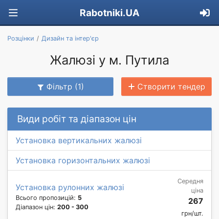
Rabotniki.UA
Розцінки
Дизайн та інтер'єр
Жалюзі у м. Путила
Фільтр (1)
Створити тендер
Види робіт та діапазон цін
Установка вертикальних жалюзі
Установка горизонтальних жалюзі
Середня
Установка рулонних жалюзі
ціна
Всього пропозицій:
5
267
Діапазон цін:
200 - 300
грн/шт.