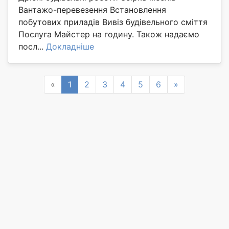
Вантажо-перевезення Встановлення
побутових приладів Вивіз будівельного сміття
Послуга Майстер на годину. Також надаємо
посл...
Докладніше
Previous
Next
«
1
2
3
4
5
6
»