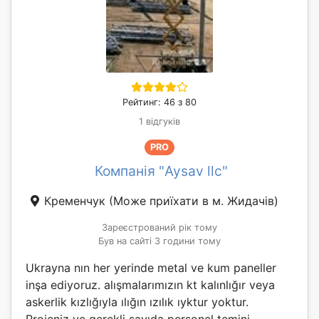
Рейтинг: 46 з 80
1 відгуків
PRO
Компанія "Aysav llc"
Кременчук
(Може приїхати в м. Жидачів)
Зареєстрований рік тому
Був на сайті 3 години тому
Ukrayna nın her yerinde metal ve kum paneller
inşa ediyoruz. alışmalarımızın kt kalınlığır veya
askerlik kızlığıyla ılığın ızılık ıyktur yoktur.
Projeniz ve gerekli sayıda personel temini.