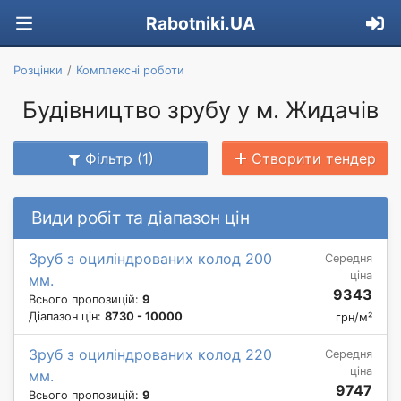
Rabotniki.UA
Розцінки
Комплексні роботи
Будівництво зрубу у м. Жидачів
Фільтр (1)
Створити тендер
Види робіт та діапазон цін
Зруб з оциліндрованих колод 200
Середня
ціна
мм.
9343
Всього пропозицій:
9
Діапазон цін:
8730 - 10000
грн/м²
Зруб з оциліндрованих колод 220
Середня
ціна
мм.
9747
Всього пропозицій:
9