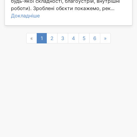
будь-якої складності, благоустрій, внутрішні
роботи). Зроблені обєкти покажемо, рек...
Докладніше
Previous
Next
«
1
2
3
4
5
6
»