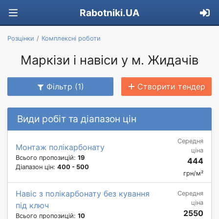
Rabotniki.UA
Розцінки
Комплексні роботи
Маркізи і навіси у м. Жидачів
Фільтр (1)
Створити тендер
Види робіт та діапазон цін
Середня
Монтаж полікарбонату
ціна
Всього пропозицій:
19
444
Діапазон цін:
400 - 500
грн/м²
Навіс з полікарбонату без кування
Середня
ціна
під ключ
2550
Всього пропозицій:
10