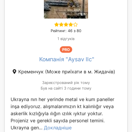
Рейтинг: 46 з 80
1 відгуків
PRO
Компанія "Aysav llc"
Кременчук
(Може приїхати в м. Жидачів)
Зареєстрований рік тому
Був на сайті 3 години тому
Ukrayna nın her yerinde metal ve kum paneller
inşa ediyoruz. alışmalarımızın kt kalınlığır veya
askerlik kızlığıyla ılığın ızılık ıyktur yoktur.
Projeniz ve gerekli sayıda personel temini.
Ukrayna gen...
Докладніше