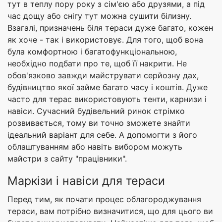
тут в теплу пору року з сім'єю або друзями, а під
час дощу або снігу тут можна сушити білизну.
Взагалі, призначень біля тераси дуже багато, кожен
як хоче - так і використовує. Для того, щоб вона
була комфортною і багатофункціональною,
необхідно подбати про те, щоб її накрити. Не
обов'язково завжди майструвати серйозну дах,
будівництво якої займе багато часу і коштів. Дуже
часто для терас використовують тенти, карнизи і
навіси. Сучасний будівельний ринок стрімко
розвивається, тому ви точно зможете знайти
ідеальний варіант для себе. А допомогти з його
облаштуванням або навіть вибором можуть
майстри з сайту "працівники".
Маркізи і навіси для тераси
Перед тим, як почати процес облагороджування
тераси, вам потрібно визначитися, що для цього ви