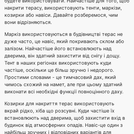
будете використовувати. Найчастіше для того, щоб
накрити терасу, використовують тенти, маркізи,
козирки або навіси. Давайте розберемося, чим
вони відрізняються.
Маркіз використовуються в будівництві терас не
дуже часто, це навіс, який покривають склом або
залізом. Найчастіше його встановлюють над
дверима, він здатний захистити від снігу і дощу.
Тент в наших регіонах використовують куди
частіше, оскільки це більш зручно і недорого.
Простими словами - це тимчасовий дах, який
чимось схожий на намет, але при цьому здатний
виконати всі необхідні функції повноцінного даху.
Козирки для накриття терас використовують
вкрай рідко, хіба що розсувні. Куди частіше їх
встановлюють над дверима, щоб захистити вхід в
будинок від атмосферних опадів. Навіс-це один з
найбільш зручних і відповідних варіантів для