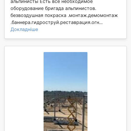
альпинисты Есть всё необходимое
оборудование бригада альпинистов.
безвоздушная покраска .монтаж.демомонтаж
.баннера.гидроструй.реставрация.огн...
Докладніше