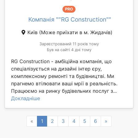
PRO
Компанія ""RG Construction""
Київ
(Може приїхати в м. Жидачів)
Зареєстрований 11 років тому
Був на сайті 4 дні тому
RG Construction - амбіційна компанія, що
спеціалізується на дизайні інтер єру,
комплексному ремонті та будівництві. Ми
прагнемо втілювати ваші мрії в реальність.
Працюємо на ринку будівельних послуг з...
Докладніше
Previous
Next
«
1
2
3
4
5
6
»