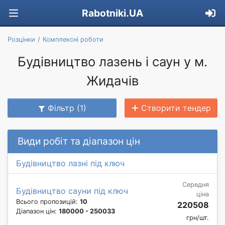
Rabotniki.UA
Розцінки
Комплексні роботи
Будівництво лазень і саун у м.
Жидачів
Фільтр (1)
Створити тендер
Види робіт та діапазон цін
Будівництво лазні під ключ
Середня
Будівництво сауни під ключ
ціна
Всього пропозицій:
10
220508
Діапазон цін:
180000 - 250033
грн/шт.