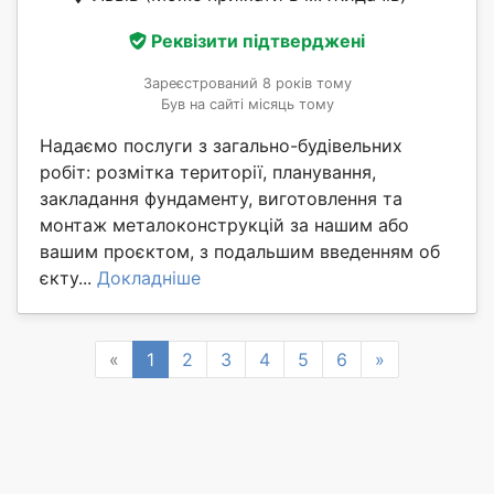
Реквізити підтверджені
Зареєстрований 8 років тому
Був на сайті місяць тому
Надаємо послуги з загально-будівельних
робіт: розмітка території, планування,
закладання фундаменту, виготовлення та
монтаж металоконструкцій за нашим або
вашим проєктом, з подальшим введенням об
єкту...
Докладніше
Previous
Next
«
1
2
3
4
5
6
»