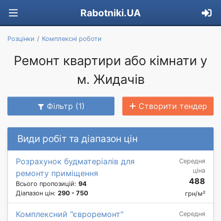
Rabotniki.UA
Розцінки
Комплексні роботи
Ремонт квартири або кімнати у
м. Жидачів
Фільтр (1)
Створити тендер
Види робіт та діапазон цін
Розрахунок будматеріалів для
Середня
ціна
ремонту приміщення
488
Всього пропозицій:
94
Діапазон цін:
290 - 750
грн/м²
Комплексний "євроремонт"
Середня