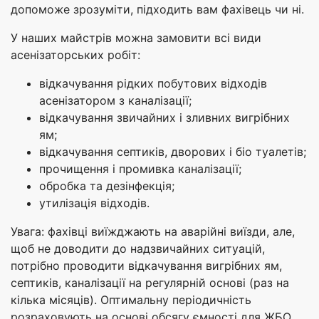
допоможе зрозуміти, підходить вам фахівець чи ні.
У наших майстрів можна замовити всі види
асенізаторських робіт:
відкачування рідких побутових відходів
асенізатором з каналізації;
відкачування звичайних і зливних вигрібних
ям;
відкачування септиків, дворових і біо туалетів;
прочищення і промивка каналізації;
обробка та дезінфекція;
утилізація відходів.
Увага: фахівці виїжджають на аварійні виїзди, але,
щоб не доводити до надзвичайних ситуацій,
потрібно проводити відкачування вигрібних ям,
септиків, каналізації на регулярній основі (раз на
кілька місяців). Оптимальну періодичність
розраховують на основі обсягу ємності для ЖБО