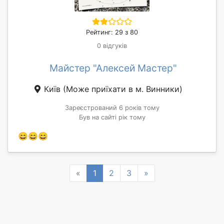
Рейтинг: 29 з 80
0 відгуків
Майстер "Алексей Мастер"
Київ
(Може приїхати в м. Винники)
Зареєстрований 6 років тому
Був на сайті рік тому
😄😄😄
Previous
Next
«
1
2
3
»