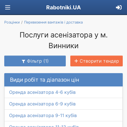
Rabotniki.UA
Розцінки
Перевезення вантажів і доставка
Послуги асенізатора у м.
Винники
Фільтр (1)
Створити тендер
Види робіт та діапазон цін
Оренда асенізатора 4-6 кубів
Оренда асенізатора 6-9 кубів
Оренда асенізатора 9-11 кубів
Оренда асенізатора 11-13 кубів