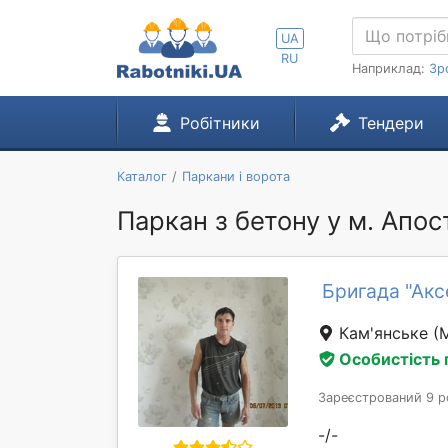
UA
RU
Наприклад:
Зр
Робітники
Тендери
Каталог
Паркани і ворота
Паркан з бетону у м. Апо
Бригада "Ак
Кам'янське
(
Особистість
Зареєстрований 9 р
-/-