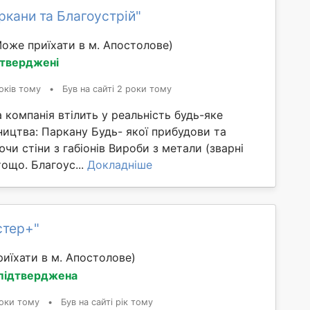
ркани та Благоустрій"
Може приїхати в м. Апостолове)
дтверджені
оків тому
•
Був на сайті 2 роки тому
а компанія втілить у реальність будь-яке
ництва: Паркану Будь- якої прибудови та
чи стіни з габіонів Вироби з метали (зварні
тощо. Благоус...
Докладніше
стер+"
иїхати в м. Апостолове)
 підтверджена
оки тому
•
Був на сайті рік тому