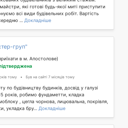
 майстри, які готові будь-якої миті приступити
онуємо всі види будівельних робіт. Вартість
середню ...
Докладніше
стер-груп"
риїхати в м. Апостолове)
 підтверджена
оків тому
•
Був на сайті 7 місяців тому
у по будівництву будинків, досвід у галузі
15 років, робимо фундаметти, кладка
моблоку , цегла чорнова, лицювальна, покрівля,
и, укладка бру...
Докладніше