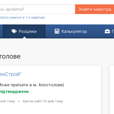
Знайти майстра
обити ремонт в 1-к квартирі
Розцінки
Калькулятор
столове
сенСтрой"
Може приїхати в м. Апостолове)
 підтверджена
оків тому
•
Був на сайті 15 днів тому