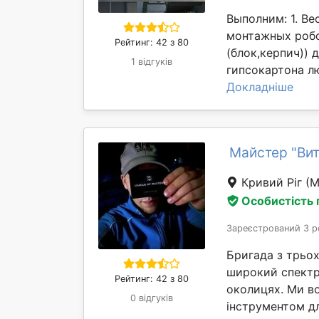
Выполним: 1. В
монтажных робо
Рейтинг: 42 з 80
(блок,керпич))
1 відгуків
гипсокартона л
Докладніше
Майстер "Ви
Кривий Ріг
(М
Особистість
Зареєстрований 3 р
Бригада з трьох
широкий спектр 
Рейтинг: 42 з 80
околицях. Ми в
0 відгуків
інструментом дл