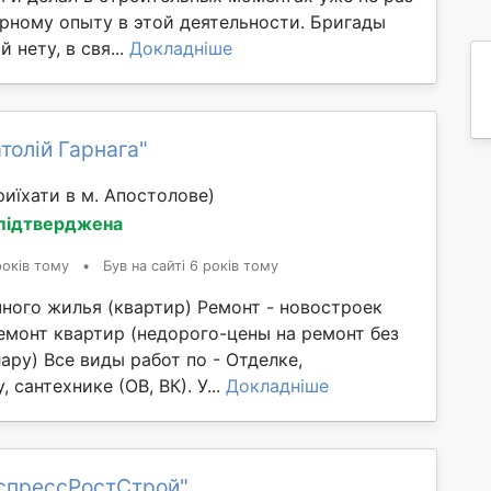
рному опыту в этой деятельности. Бригады
 нету, в свя...
Докладніше
толій Гарнага"
иїхати в м. Апостолове)
 підтверджена
років тому
•
Був на сайті 6 років тому
чного жилья (квартир) Ремонт - новостроек
емонт квартир (недорого-цены на ремонт без
ару) Все виды работ по - Отделке,
 сантехнике (ОВ, ВК). У...
Докладніше
кспрессРостСтрой"