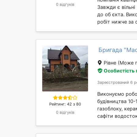
0 відгуків
Завжди є вільні
до об єкта. Вик
робіт нижче за 
Бригада "Ма
Рівне
(Може п
Особистість
Зареєстрований 6 р
Виконуємо робот
будівництва 10-
Рейтинг: 42 з 80
газоблоку, кера
0 відгуків
сафіти водосток