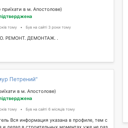
 приїхати в м. Апостолове)
 підтверджена
оків тому
•
Був на сайті 3 роки тому
. РЕМОНТ. ДЕМОНТАЖ. .
мур Петрений"
иїхати в м. Апостолове)
 підтверджена
оків тому
•
Був на сайті 6 місяців тому
ель Вся информация указана в профиле, тем с
я и делал в строительных моментах уже не раз