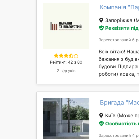
Компанія "Па
Запоріжжя
(
Реквізити пі
Зареєстрований 6 р
Всіх вітаю! Наш
бажання з будів
Рейтинг: 42 з 80
будови Підпираю
2 відгуків
роботи) ковка, 
Бригада "Ма
Київ
(Може пр
Особистість
Зареєстрований 4 р