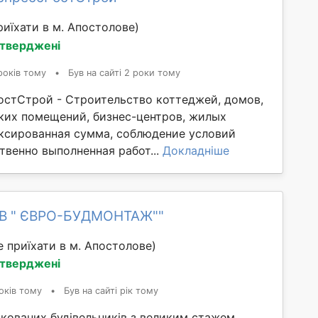
иїхати в м. Апостолове)
дтверджені
років тому
•
Був на сайті 2 роки тому
стСтрой - Строительство коттеджей, домов,
ских помещений, бизнес-центров, жилых
ксированная сумма, соблюдение условий
твенно выполненная работ...
Докладніше
ОВ " ЄВРО-БУДМОНТАЖ""
 приїхати в м. Апостолове)
дтверджені
оків тому
•
Був на сайті рік тому
ікованих будівельників з великим стажем.