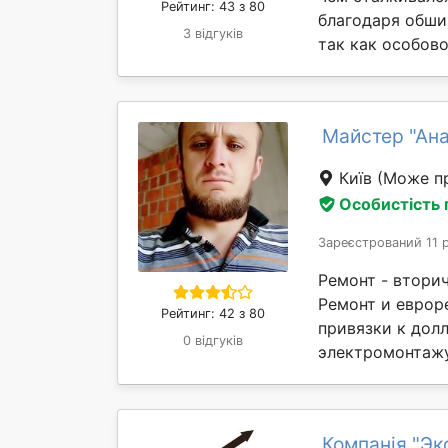
Рейтинг: 43 з 80
благодаря обши
3 відгуків
так как особовой
Майстер "Ана
Київ
(Може пр
Особистість
Зареєстрований 11 
Ремонт - втори
Ремонт и еврор
Рейтинг: 42 з 80
привязки к долл
0 відгуків
электромонтажу,
Компанія "Э