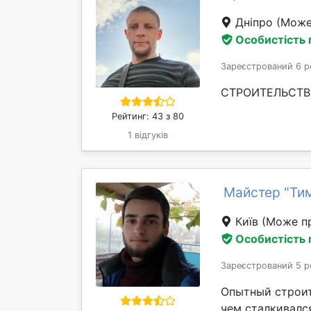
Дніпро
(Може
Особистість
Зареєстрований 6 р
СТРОИТЕЛЬСТВО
Рейтинг: 43 з 80
1 відгуків
Майстер "Ти
Київ
(Може пр
Особистість
Зареєстрований 5 р
Опытный строит
чем сталкивалс