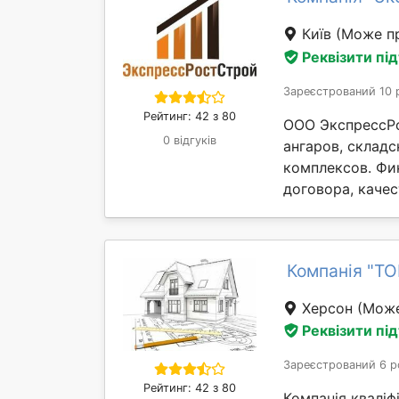
Київ
(Може пр
Реквізити пі
Зареєстрований 10 
Рейтинг: 42 з 80
ООО ЭкспрессРо
0 відгуків
ангаров, склад
комплексов. Фи
договора, качес
Компанія "Т
Херсон
(Може
Реквізити пі
Зареєстрований 6 р
Рейтинг: 42 з 80
Компанія кваліф