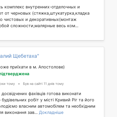
есь комплекс внутренних-отделочных и
т от черновых (стяжка,штукатурка,кладка
 до чистовых и декоративных(монтаж
юбой сложности,малярные весь ком...
талий Щебетаха"
оже приїхати в м. Апостолове)
 підтверджена
оки тому
•
Був на сайті 11 днів тому
 досвідчених фахівців готова виконати
будівельних робіт у місті Кривий Ріг та його
олодіємо власним автомобілем та необхідним
я виконання зав...
Докладніше