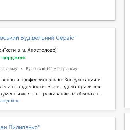
ївський Будівельний Сервіс"
иїхати в м. Апостолове)
дтверджені
оків тому
•
Був на сайті 11 місяців тому
твенно и профессионально. Консультации и
сть и порядочность. Без вредных привычек.
трумент имеется. Проживание на объекте не
кладніше
ман Пилипенко"