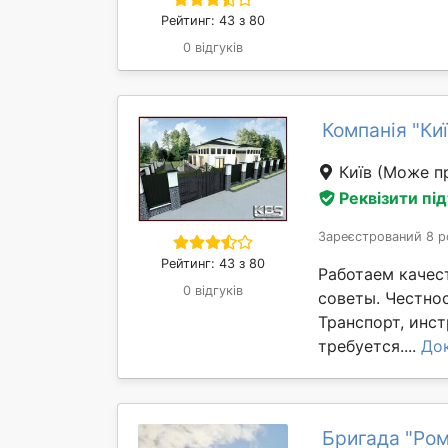
Рейтинг: 43 з 80
0 відгуків
Компанія "Ки
Київ
(Може пр
Реквізити пі
Зареєстрований 8 р
Рейтинг: 43 з 80
Работаем качес
0 відгуків
советы. Честно
Транспорт, инс
требуется....
До
Бригада "Ро