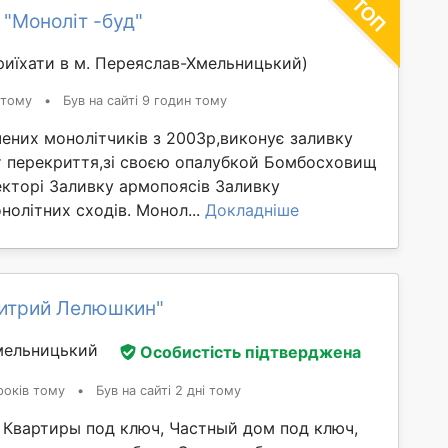
 "Моноліт -буд"
иїхати в м. Переяслав-Хмельницький)
 тому
•
Був на сайті 9 годин тому
ених монолітчиків з 2003р,виконує заливку
т перекриття,зі своєю опалубкой Бомбосховищ
екторі Заливку армопоясів Заливку
нолітних сходів. Монол...
Докладніше
итрий Лелюшкин"
мельницький
Особистість підтверджена
років тому
•
Був на сайті 2 дні тому
 Квартиры под ключ, Частный дом под ключ,