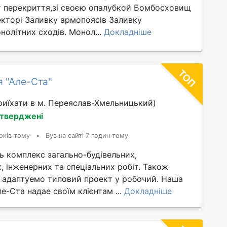
т перекриття,зі своєю опалубкой Бомбосховищ
екторі Заливку армопоясів Заливку
нолітних сходів. Монол...
Докладніше
я "Але-Ста"
иїхати в м. Переяслав-Хмельницький)
дтверджені
оків тому
•
Був на сайті 7 годин тому
ь комплекс загально-будівельних,
 інженерних та спеціальних робіт. Також
 адаптуемо типовий проект у робочий. Наша
е-Ста надае своїм клієнтам ...
Докладніше