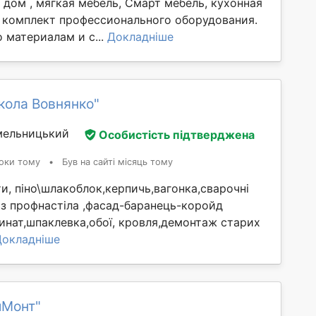
дом , мягкая мебель, Смарт мебель, кухонная
 комплект профессионального оборудования.
 материалам и с...
Докладніше
кола Вовнянко"
мельницький
Особистість підтверджена
оки тому
•
Був на сайті місяць тому
ти, піно\шлакоблок,керпичь,вагонка,сварочні
 з профнастіла ,фасад-баранець-коройд
инат,шпаклевка,обої, кровля,демонтаж старих
Докладніше
мМонт"