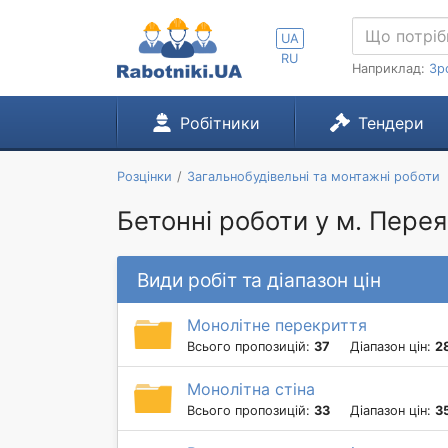
UA
RU
Наприклад:
Зр
Робітники
Тендери
Розцінки
Загальнобудівельні та монтажні роботи
Бетонні роботи у м. Пер
Види робіт та діапазон цін
Монолітне перекриття
Всього пропозицій:
37
Діапазон цін:
2
Монолітна стіна
Всього пропозицій:
33
Діапазон цін:
3