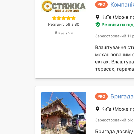
Компані
PRO
Київ
(Може пр
Реквізити пі
Рейтинг: 59 з 80
9 відгуків
Зареєстрований 11 
Влаштування ст
механізованим 
єктах. Влаштув
терасах, гаражах 
Бригада
PRO
Київ
(Може пр
Зареєстрований рік
Бригада досвідч