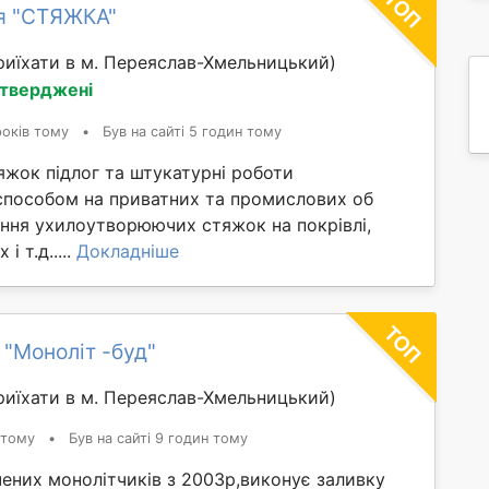
я "СТЯЖКА"
иїхати в м. Переяслав-Хмельницький)
дтверджені
років тому
•
Був на сайті 5 годин тому
яжок підлог та штукатурні роботи
способом на приватних та промислових об
ання ухилоутворюючих стяжок на покрівлі,
і т.д.....
Докладніше
 "Моноліт -буд"
иїхати в м. Переяслав-Хмельницький)
 тому
•
Був на сайті 9 годин тому
ених монолітчиків з 2003р,виконує заливку