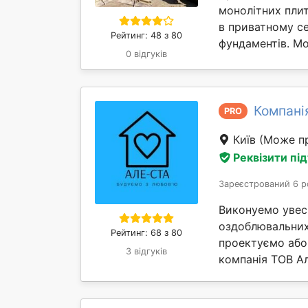
монолітних пли
в приватному с
Рейтинг: 48 з 80
фундаментів. Мо
0 відгуків
Компані
PRO
Київ
(Може пр
Реквізити пі
Зареєстрований 6 р
Виконуемо увес
оздоблювальних,
Рейтинг: 68 з 80
проектуємо або
3 відгуків
компанія ТОВ Ал