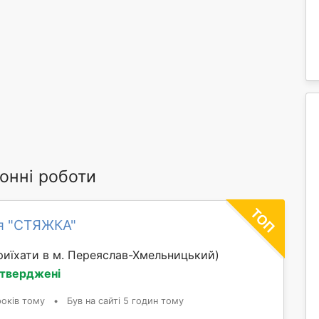
онні роботи
я "СТЯЖКА"
иїхати в м. Переяслав-Хмельницький)
дтверджені
років тому
•
Був на сайті 5 годин тому