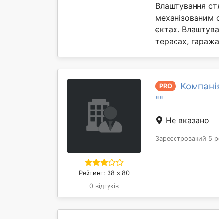
Влаштування ст
механізованим 
єктах. Влаштув
терасах, гаражах 
Компані
PRO
""
Не вказано
Зареєстрований 5 р
Рейтинг: 38 з 80
0 відгуків