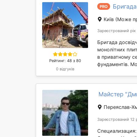
Бригада
PRO
Київ
(Може пр
Зареєстрований рік
Бригада досвідч
монолітних пли
в приватному с
Рейтинг: 48 з 80
фундаментів. Мо
0 відгуків
Майстер "Дм
Переяслав-Х
Зареєстрований 12 
Специализация: