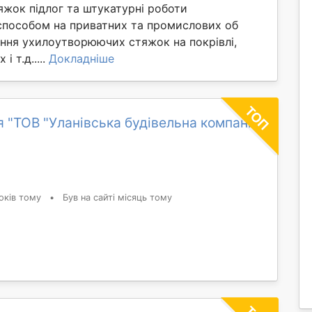
яжок підлог та штукатурні роботи
способом на приватних та промислових об
ання ухилоутворюючих стяжок на покрівлі,
і т.д.....
Докладніше
я "ТОВ "Уланівська будівельна компанія
оків тому
•
Був на сайті місяць тому