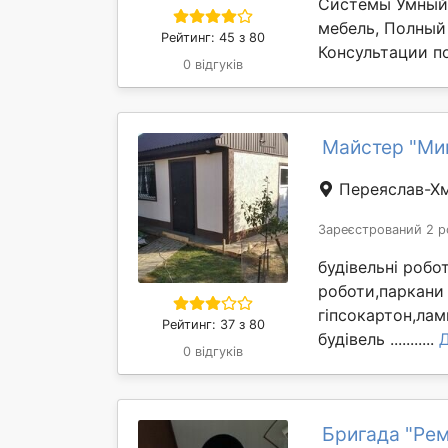
Системы Умный 
мебель, Полный
Рейтинг: 45 з 80
Консультации по
0 відгуків
Майстер "Ми
Переяслав-Х
Зареєстрований 2 р
будівельні робо
роботи,паркани
гіпсокартон,лам
Рейтинг: 37 з 80
будівель ...........
0 відгуків
Бригада "Ре