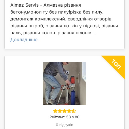
Almaz Servis - Алмазна різання
бетону,моноліту без пилу!різка без пилу.
демонтаж комплексний. свердління отворів,
різання штроб, різання лотків у підлозі, різання
паль, різання колон. різання пілонів....
Докладніше
Рейтинг: 53 з 80
0 відгуків