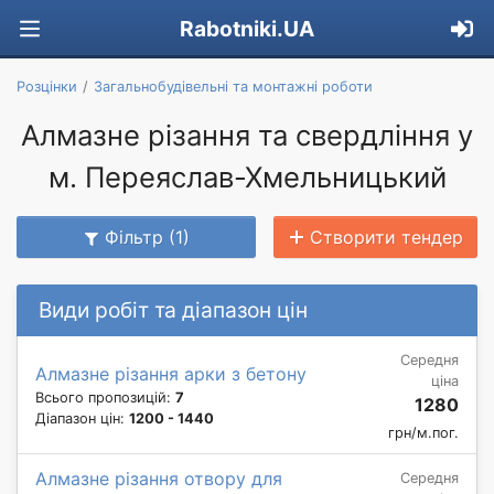
Rabotniki.UA
Розцінки
Загальнобудівельні та монтажні роботи
Алмазне різання та свердління у
м. Переяслав-Хмельницький
Фільтр (1)
Створити тендер
Види робіт та діапазон цін
Середня
Алмазне різання арки з бетону
ціна
Всього пропозицій:
7
1280
Діапазон цін:
1200 - 1440
грн/м.пог.
Алмазне різання отвору для
Середня