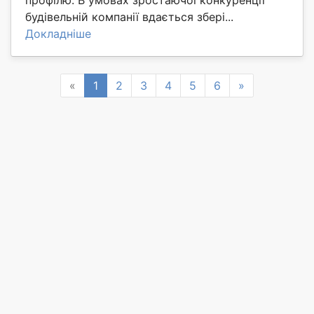
будівельній компанії вдається збері...
Докладніше
Previous
Next
«
1
2
3
4
5
6
»