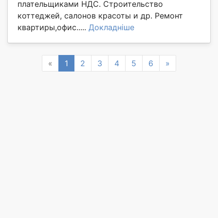
плательщиками НДС. Строительство
коттеджей, салонов красоты и др. Ремонт
квартиры,офис.....
Докладніше
Previous
Next
«
1
2
3
4
5
6
»