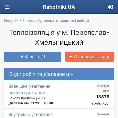
Rabotniki.UA
Розцінки
Загальнобудівельні та монтажні роботи
Теплоізоляція у м. Переяслав-
Хмельницький
Фільтр (1)
Створити тендер
Види робіт та діапазон цін
Зовнішнє утеплення
Середня
ціна
пінополіуретаном
13878
Всього пропозицій:
12
Діапазон цін:
11790 - 18000
грн/м.куб.
Внутрішнє утеплення
Середня