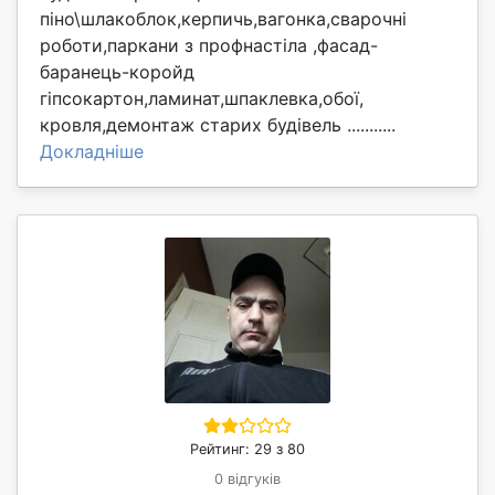
піно\шлакоблок,керпичь,вагонка,сварочні
роботи,паркани з профнастіла ,фасад-
баранець-коройд
гіпсокартон,ламинат,шпаклевка,обої,
кровля,демонтаж старих будівель ...........
Докладніше
Рейтинг: 29 з 80
0 відгуків