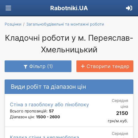
Rabotniki.UA
Розцінки
Загальнобудівельні та монтажні роботи
Кладочні роботи у м. Переяслав-
Хмельницький
Фільтр (1)
Створити тендер
Види робіт та діапазон цін
Середня
Стіна з газоблоку або піноблоку
ціна
Всього пропозицій:
57
2150
Діапазон цін:
1500 - 2600
грн/м.куб.
Середня
Кладка стіни з керамоблока