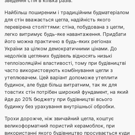
зведення стін в кілька разів.
Найбільш поширеним і традиційним будматеріалом
для стін вважається цегла, надійність якого
перевірена століттями: стіна, побудована з цегли,
легко витримує будь-яке навантаження. Придбати
його можна практично в будь-яких регіонах
України за цілком демократичними цінами. До
недоліків цегляних будівель відносять низькі
теплоізоляційні властивості, тому при будівництві
часто використовують комбінування цегли з
утеплювачем. Цей варіант допоможе утеплити
будинок, але буде більш витратним, так як для
товстих стін потрібен широкий фундамент, на який
йде до 20% бюджету при будівництві всього
будинку без урахування внутрішньої обробки.
Трохи дорожче, ніж звичайний цегла, коштує
великоформатний пористий керамоблок, при
використанні якого будівництво просувається куди