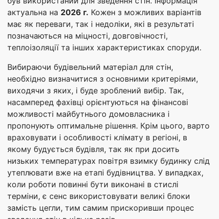
був використаний для зведення стін. Інформація
актуальна на
2026 г.
Кожен з можливих варіантів
має як переваги, так і недоліки, які в результаті
позначаються на міцності, довговічності,
теплоізоляції та інших характеристиках споруди.
Вибираючи будівельний матеріал для стін,
необхідно визначитися з основними критеріями,
виходячи з яких, і буде зроблений вибір. Так,
насамперед фахівці орієнтуються на фінансові
можливості майбутнього домовласника і
пропонують оптимальне рішення. Крім цього, варто
враховувати і особливості клімату в регіоні, в
якому будується будівля, так як при досить
низьких температурах повітря взимку будинку слід
утеплювати вже на етапі будівництва. У випадках,
коли роботи повинні бути виконані в стислі
терміни, є сенс використовувати великі блоки
замість цегли, тим самим прискоривши процес