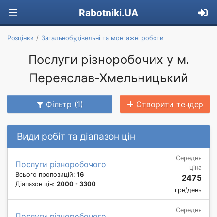
Rabotniki.UA
Розцінки
Загальнобудівельні та монтажні роботи
Послуги різноробочих у м.
Переяслав-Хмельницький
Фільтр (1)
Створити тендер
Види робіт та діапазон цін
Середня
Послуги різноробочого
ціна
Всього пропозицій:
16
2475
Діапазон цін:
2000 - 3300
грн/день
Середня
Послуги різноробочого