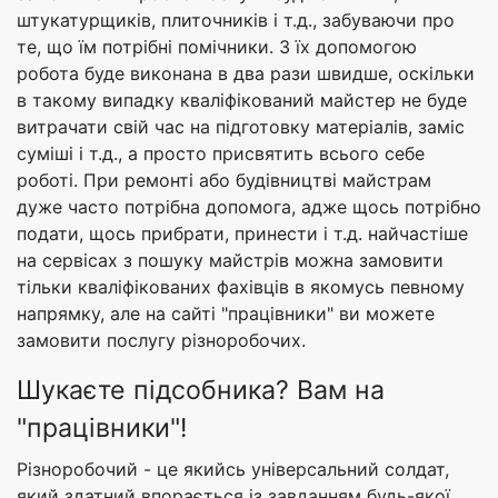
штукатурщиків, плиточників і т.д., забуваючи про
те, що їм потрібні помічники. З їх допомогою
робота буде виконана в два рази швидше, оскільки
в такому випадку кваліфікований майстер не буде
витрачати свій час на підготовку матеріалів, заміс
суміші і т.д., а просто присвятить всього себе
роботі. При ремонті або будівництві майстрам
дуже часто потрібна допомога, адже щось потрібно
подати, щось прибрати, принести і т.д. найчастіше
на сервісах з пошуку майстрів можна замовити
тільки кваліфікованих фахівців в якомусь певному
напрямку, але на сайті "працівники" ви можете
замовити послугу різноробочих.
Шукаєте підсобника? Вам на
"працівники"!
Різноробочий - це якийсь універсальний солдат,
який здатний впорається із завданням будь-якої