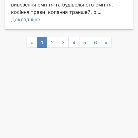
вивезення сміття та будівельного сміття,
косіння трави, копання траншей, рі...
Докладніше
Previous
Next
«
1
2
3
4
5
6
»