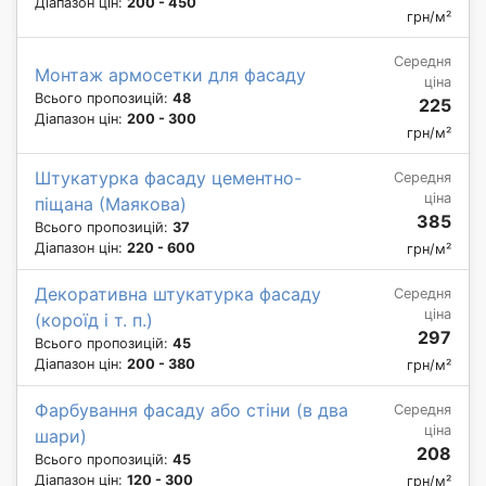
Діапазон цін:
200 - 450
грн/м²
Середня
Монтаж армосетки для фасаду
ціна
Всього пропозицій:
48
225
Діапазон цін:
200 - 300
грн/м²
Штукатурка фасаду цементно-
Середня
ціна
піщана (Маякова)
385
Всього пропозицій:
37
Діапазон цін:
220 - 600
грн/м²
Декоративна штукатурка фасаду
Середня
ціна
(короїд і т. п.)
297
Всього пропозицій:
45
Діапазон цін:
200 - 380
грн/м²
Фарбування фасаду або стіни (в два
Середня
ціна
шари)
208
Всього пропозицій:
45
Діапазон цін:
120 - 300
грн/м²