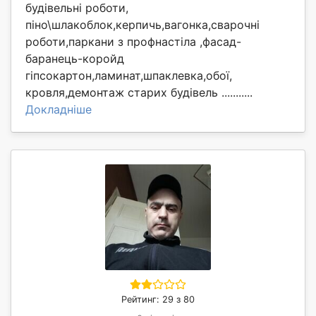
будівельні роботи,
піно\шлакоблок,керпичь,вагонка,сварочні
роботи,паркани з профнастіла ,фасад-
баранець-коройд
гіпсокартон,ламинат,шпаклевка,обої,
кровля,демонтаж старих будівель ...........
Докладніше
Рейтинг: 29 з 80