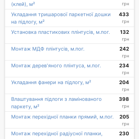
(клей), м²
грн
Укладання тришарової паркетної дошки
433
на підлогу, м²
грн
Установка пластикових плінтусів, м.пог.
132
грн
Монтаж МДФ плінтусів, м.пог.
242
грн
Монтаж дерев'яного плінтуса, м.пог.
234
грн
Укладання фанери на підлогу, м²
204
грн
Влаштування підлоги з ламінованого
398
паркету, м²
грн
Монтаж перехідної планки прямий, м.пог.
205
грн
Монтаж перехідної радіусної планки,
230