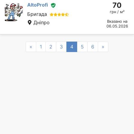
70
AltoProfi
грн / м²
Бригада
Вказано на
Дніпро
06.05.2026
Previous
Next
«
1
2
3
4
5
6
»