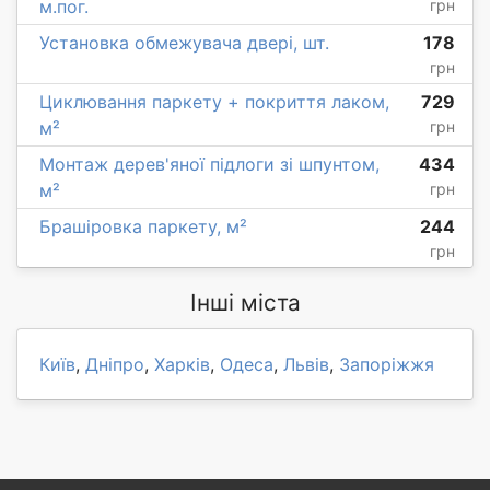
м.пог.
грн
Установка обмежувача двері, шт.
178
грн
Циклювання паркету + покриття лаком,
729
м²
грн
Монтаж дерев'яної підлоги зі шпунтом,
434
м²
грн
Брашіровка паркету, м²
244
грн
Інші міста
Київ
,
Дніпро
,
Харків
,
Одеса
,
Львів
,
Запоріжжя